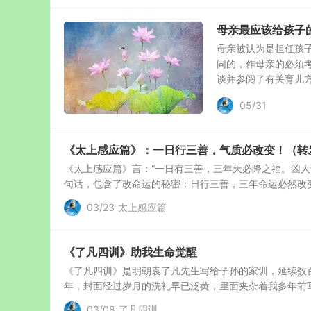
母亲最应该给孩子
母亲被认为是担任孩
同的，作母亲的必须
谈并参阅了有关育儿方面
05/31
《太上感应篇》：一日行三善，气质必改变！（转
《太上感应篇》言：“一日有三善，三年天必降之福。凶人
句话，包含了改命运的秘密：日行三善，三年命运必然改变，是哪
03/23
太上感应篇
《了凡四训》助我生命觉醒
《了凡四训》是明朝袁了凡先生写给子孙的家训，延续数
年，封面经过岁月的洗礼早已泛黄，里面夹杂着我多年前写
03/08
了凡四训