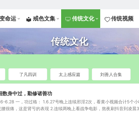
变命运
戒色文集
传统文化
传统视频
传统文化
了凡四训
太上感应篇
刘善人合集
细数身中过，勤修诸善功
6-6.28 一，功过格： 1.6.27号晚上连续邪淫2次，看黄小视频合计5个
腰很痛，这是肾亏的表现 2.连续两晚上看战争电影，熬夜刷抖音到凌晨