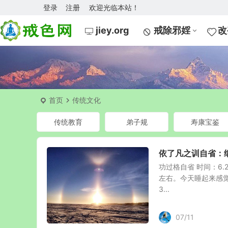
登录
注册
欢迎光临本站！
jiey.org
戒除邪婬
改
首页
传统文化
传统教育
弟子规
寿康宝鉴
依了凡之训自省：
功过格自省 时间：6.2
左右。今天睡起来感觉
3...
07/11