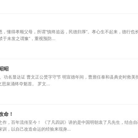
恩，懂得孝顺父母，所谓“慎终追远，民德归厚”。孝心生不起来，德行也
于未发之谓豫”，重视预防...
昭‌
、功名显达证 曹文正公焚字守节‌ 明宣德年间，曹鼐任泰和县典史时救美
泉涌终夺魁首。 罗文...
改命！
之作，百年流传至今！ 《了凡四训》讲的是中国明朝袁了凡先生，结合自
训，以自己改造命运的经验来现身...