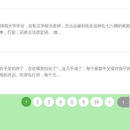
觉得我大学毕业，在私立学校当老师，怎么会嫁到先生这样乱七八糟的家庭
，打架，还差点没进监狱。 婚...
在手里怕摔了，含在嘴里怕化了”，这几乎成了，每个家庭中父母对孩子
的共识。吃穿住行用，每个方...
1
2
3
4
5
6
35