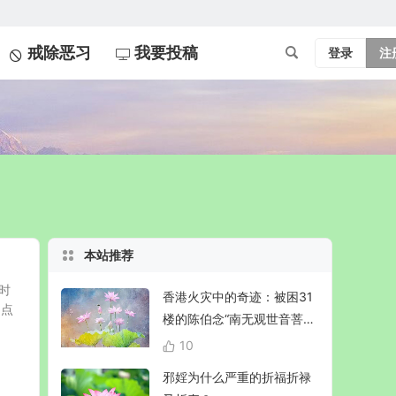
戒除恶习
我要投稿
登录
注
本站推荐
小时
香港火灾中的奇迹：被困31
3点
楼的陈伯念“南无观世音菩
萨”20小时奇迹生还！
10
邪婬为什么严重的折福折禄