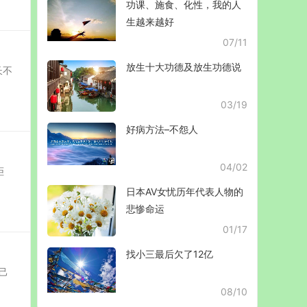
功课、施食、化性，我的人
生越来越好
07/11
放生十大功德及放生功德说
长不
03/19
好病方法–不怨人
04/02
拒
日本AV女忧历年代表人物的
悲惨命运
01/17
找小三最后欠了12亿
己
08/10