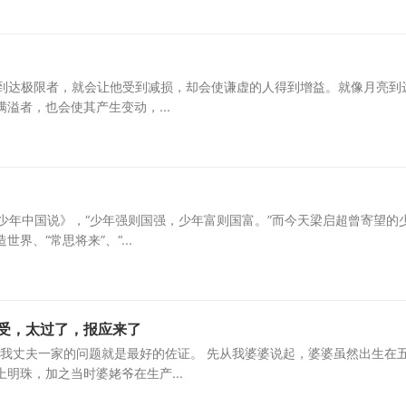
已经到达极限者，就会让他受到减损，却会使谦虚的人得到增益。就像月亮到
溢者，也会使其产生变动，...
《少年中国说》，“少年强则国强，少年富则国富。”而今天梁启超曾寄望的
、“常思将来”、“...
受，太过了，报应来了
。我丈夫一家的问题就是最好的佐证。 先从我婆婆说起，婆婆虽然出生在
明珠，加之当时婆姥爷在生产...