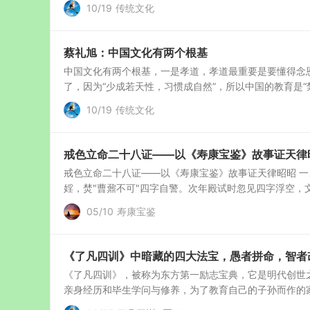
10/19
传统文化
蔡礼旭：中国文化有两个根基
中国文化有两个根基，一是孝道，孝道最重要是要懂得念
了，因为“少成若天性，习惯成自然”，所以中国的教育是“禁
10/19
传统文化
戒色立命二十八证——以《寿康宝鉴》故事证天律昭
戒色立命二十八证——以《寿康宝鉴》故事证天律昭昭‌ 一
婬，焚"曹鼐不可"四字自警。次年殿试时忽见四字浮空，文思
05/10
寿康宝鉴
《了凡四训》中暗藏的四大法宝，愚者拼命，智者
《了凡四训》，被称为东方第一励志宝典，它是明代创世
亲身经历和毕生学问与修养，为了教育自己的子孙而作的家