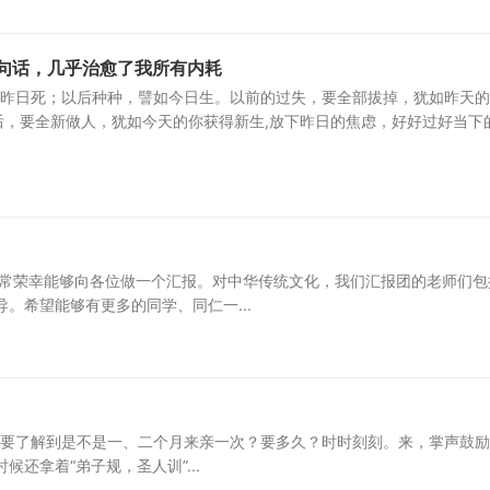
6句话，几乎治愈了我所有内耗
昨日死；以后种种，譬如今日生。以前的过失，要全部拔掉，犹如昨天的
后，要全新做人，犹如今天的你获得新生,放下昨日的焦虑，好好过好当下
非常荣幸能够向各位做一个汇报。对中华传统文化，我们汇报团的老师们包
。希望能够有更多的同学、同仁一...
们也要了解到是不是一、二个月来亲一次？要多久？时时刻刻。来，掌声鼓
还拿着“弟子规，圣人训”...