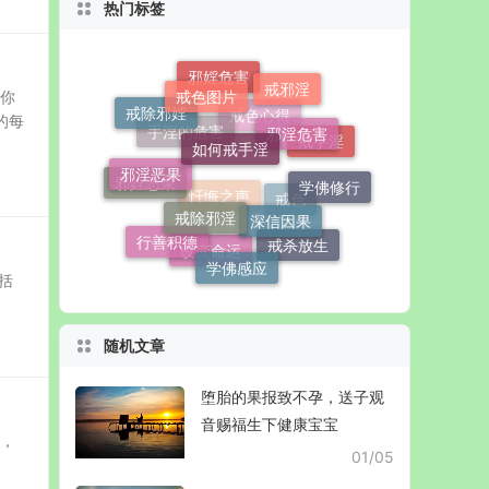
热门标签
邪婬危害
戒邪淫
戒色图片
你
戒除邪婬
的每
戒色心得
邪淫危害
如何戒手淫
手淫的危害
戒手淫
邪淫恶果
学佛修行
邪婬恶果
忏悔之声
戒色
戒除邪淫
深信因果
行善积德
戒杀放生
改变命运
学佛感应
括
随机文章
堕胎的果报致不孕，送子观
音赐福生下健康宝宝
励，
01/05