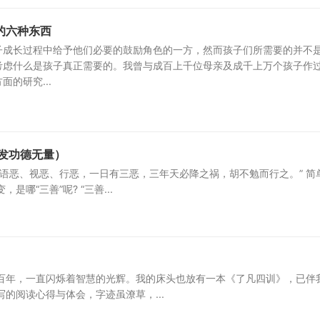
的六种东西
子成长过程中给予他们必要的鼓励角色的一方，然而孩子们所需要的并不
考虑什么是孩子真正需要的。我曾与成百上千位母亲及成千上万个孩子作
的研究...
发功德无量）
语恶、视恶、行恶，一日有三恶，三年天必降之祸，胡不勉而行之。” 简
“三善”呢? “三善...
百年，一直闪烁着智慧的光辉。我的床头也放有一本《了凡四训》，已伴
的阅读心得与体会，字迹虽潦草，...