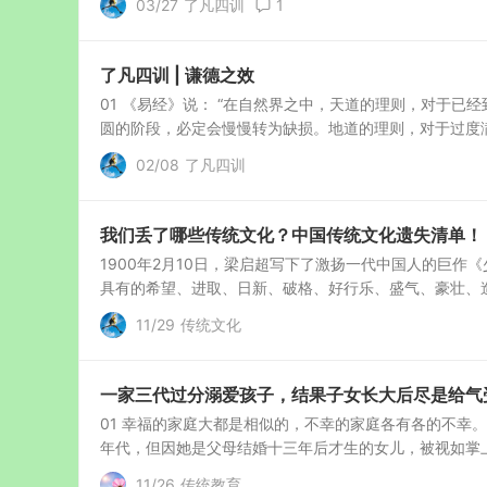
03/27
了凡四训
1
了凡四训 | 谦德之效
01 《易经》说： “在自然界之中，天道的理则，对于
圆的阶段，必定会慢慢转为缺损。地道的理则，对于过度满
02/08
了凡四训
我们丢了哪些传统文化？中国传统文化遗失清单！
1900年2月10日，梁启超写下了激扬一代中国人的巨作
具有的希望、进取、日新、破格、好行乐、盛气、豪壮、造世界
11/29
传统文化
一家三代过分溺爱孩子，结果子女长大后尽是给气
01 幸福的家庭大都是相似的，不幸的家庭各有各的不幸
年代，但因她是父母结婚十三年后才生的女儿，被视如掌上
11/26
传统教育