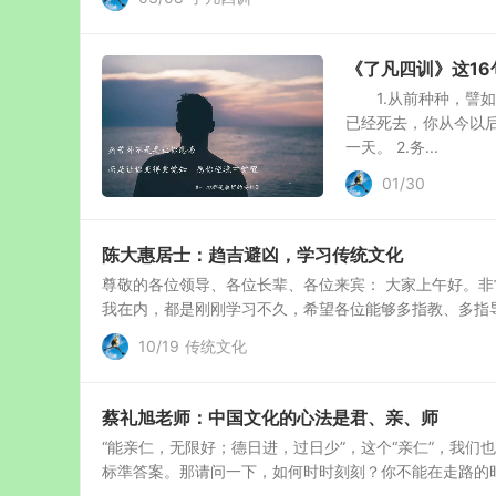
《了凡四训》这1
1.从前种种，譬如
已经死去，你从今以
一天。 2.务...
01/30
陈大惠居士：趋吉避凶，学习传统文化
尊敬的各位领导、各位长辈、各位来宾： 大家上午好。
我在内，都是刚刚学习不久，希望各位能够多指教、多指导
10/19
传统文化
蔡礼旭老师：中国文化的心法是君、亲、师
“能亲仁，无限好；德日进，过日少”，这个“亲仁”，我
标準答案。那请问一下，如何时时刻刻？你不能在走路的时候