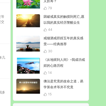
又折寿？
79
是等
因破戒真实的触摸到死亡,愿
过交
以我的真实经历警醒众生
44
戒烟酒戒邪婬五年的真实感
受——经典推荐
30
单几
《从地狱到人间》–我成功戒
婬的心路历程
14
佛法是究竟的改命之道，易
学算命术等并不究竟
我多
15