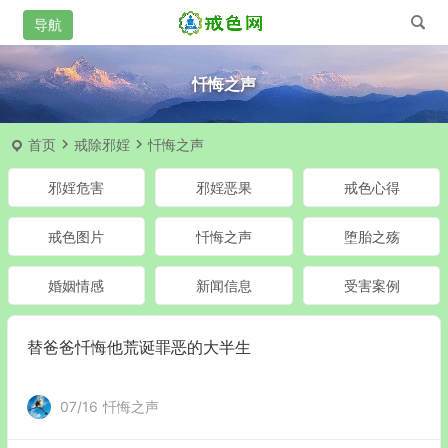
忏悔之声
首页
戒除邪婬
忏悔之声
邪婬危害
邪婬恶果
戒色心得
戒色图片
忏悔之声
堕胎之殇
婚姻情感
新闻信息
受害案例
替爸爸忏悔他荒诞罪恶的大半生
07/16
忏悔之声