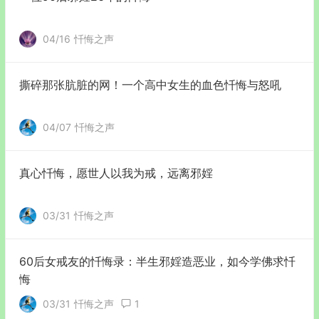
04/16
忏悔之声
撕碎那张肮脏的网！一个高中女生的血色忏悔与怒吼
04/07
忏悔之声
真心忏悔，愿世人以我为戒，远离邪婬
03/31
忏悔之声
60后女戒友的忏悔录：半生邪婬造恶业，如今学佛求忏
悔
03/31
忏悔之声
1