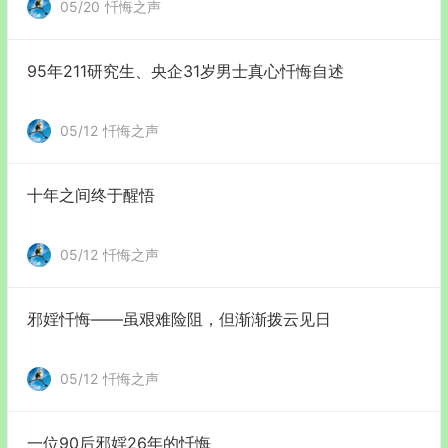
05/20
忏悔之声
95年211研究生、央企31岁男士真心忏悔自述
05/12
忏悔之声
十年之间终于醒悟
05/12
忏悔之声
邪婬忏悔——虽艰难险阻，但渐渐拨云见日
05/12
忏悔之声
一位90后邪婬26年的忏悔