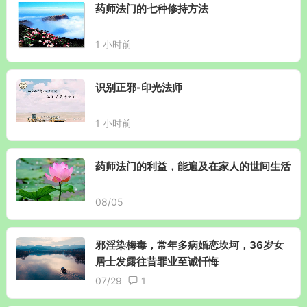
药师法门的七种修持方法
1 小时前
识别正邪-印光法师
1 小时前
药师法门的利益，能遍及在家人的世间生活
08/05
邪淫染梅毒，常年多病婚恋坎坷，36岁女
居士发露往昔罪业至诚忏悔
07/29
1