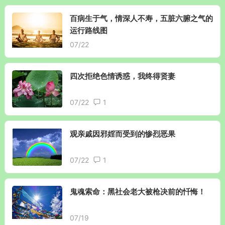
百病生于气，情深人不寿，五脏六腑之气的
运行路线图
07/22
四次拒绝色情诱惑，我终得贤妻
07/22
1
观亲戚因邪婬而受到的惨烈恶果
07/22
1
鬼魂索命：黑社会老大被枪决前的忏悔！
07/19