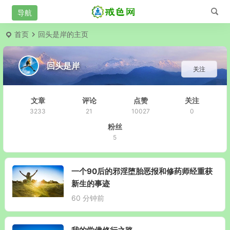
首页
回头是岸的主页
回头是岸
关注
文章
评论
点赞
关注
3233
21
10027
0
粉丝
5
一个90后的邪淫堕胎恶报和修药师经重获
新生的事迹
60 分钟前