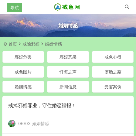
婚姻情感
首页
戒除邪婬
婚姻情感
邪婬危害
邪婬恶果
戒色心得
戒色图片
忏悔之声
堕胎之殇
婚姻情感
新闻信息
受害案例
戒掉邪婬罪业，守住婚恋福报！
06/03
婚姻情感