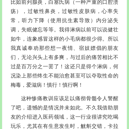
比如前列腺炎，白塞氏病（一种严重的口腔溃
疡），过敏性鼻炎，过敏性皮肤病，心率失
常，听力下降（使用抗生素导致）内分泌失
调，失眠健忘等等。我得淋病以前可以说健壮
如牛，连象感冒这样的小毛病都很少得。所以
我真诚奉劝那些想一夜情、宿妓嫖倡的朋友
们，无论兴头上有多爽，与过后的痛苦相比不
过是百万分之一罢了！这还只是得个淋病，何
况染上那些终生不能治愈甚至可以夺取性命的
梅毒，爱滋病！慎行！慎行啊！
这种惨痛教训应该足以痛彻骨髓令人警醒
了吧，遗憾的是情况并未如此。不久我借助朋
友的介绍进入医药领域，这一行业很讲究吃喝
玩乐，尤其在有生意发生时，觥斛交错，卡拉