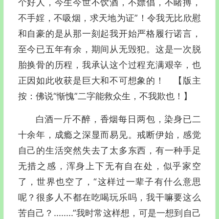
个好人，今生今世不饮酒，不嫖倡，不睹搏，
不手婬，不吸烟，求天地为证”！令我无比欣慰
和自豪的是从那一刻起我开始严格履行诺言，
至今已五年有余，期间从无毁犯。这是一次脱
胎换骨的历程，我承认这个过程充满艰辛，也
正因如此收获是巨大和不可想象的！ 【版主
按：佛说“惭愧”二字能救众生，不我欺也！】
白酒一斤不醉，香烟每日两包，染身已二
十余年，成瘾之深显而易见。戒断伊始，感觉
自己的生活突然失去了太多东西，有一种手足
无措之感，浑身上下无有自在处，似乎家空
了，世界也空了，“这样过一辈子有什么意思
呢？很多人不都在吃喝玩乐吗，我干嘛要这么
苦自己？........”我时常这样想，可是一想到自己