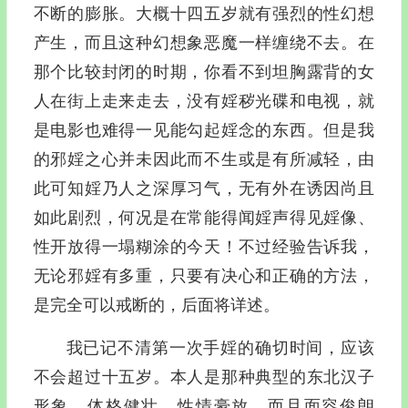
不断的膨胀。大概十四五岁就有强烈的性幻想
产生，而且这种幻想象恶魔一样缠绕不去。在
那个比较封闭的时期，你看不到坦胸露背的女
人在街上走来走去，没有婬秽光碟和电视，就
是电影也难得一见能勾起婬念的东西。但是我
的邪婬之心并未因此而不生或是有所减轻，由
此可知婬乃人之深厚习气，无有外在诱因尚且
如此剧烈，何况是在常能得闻婬声得见婬像、
性开放得一塌糊涂的今天！不过经验告诉我，
无论邪婬有多重，只要有决心和正确的方法，
是完全可以戒断的，后面将详述。
我已记不清第一次手婬的确切时间，应该
不会超过十五岁。本人是那种典型的东北汉子
形象，体格健壮，性情豪放，而且面容俊朗