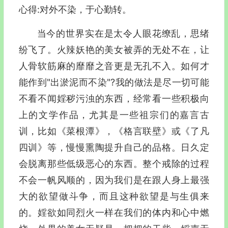
心得:对外不染，于心勤转。
当今的世界实在是太令人眼花缭乱，思绪
纷飞了。火辣妖艳的美女被弄的无处不在，让
人骨软筋麻的靡靡之音更是无孔不入。如何才
能作到"出淤泥而不染"?我的做法是尽一切可能
不看不闻婬秽污浊的东西，经常看一些积极向
上的文学作品，尤其是一些祖宗们的嘉言古
训，比如《菜根潭》，《格言联壁》或《了凡
四训》等，慢慢熏陶提升自己的品格。日久定
会脱离那些低级恶心的东西。整个戒除的过程
不会一帆风顺的，因为我们是在跟人身上最强
大的欲望做斗争，而且这种欲望是与生俱来
的。婬欲如同烈火一样在我们的体内和心中燃