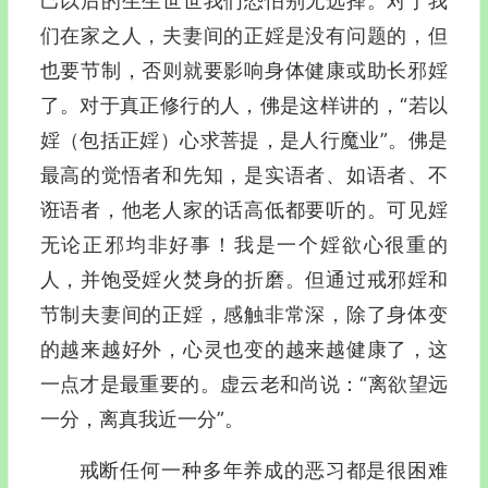
己以后的生生世世我们恐怕别无选择。对于我
们在家之人，夫妻间的正婬是没有问题的，但
也要节制，否则就要影响身体健康或助长邪婬
了。对于真正修行的人，佛是这样讲的，“若以
婬（包括正婬）心求菩提，是人行魔业”。佛是
最高的觉悟者和先知，是实语者、如语者、不
诳语者，他老人家的话高低都要听的。可见婬
无论正邪均非好事！我是一个婬欲心很重的
人，并饱受婬火焚身的折磨。但通过戒邪婬和
节制夫妻间的正婬，感触非常深，除了身体变
的越来越好外，心灵也变的越来越健康了，这
一点才是最重要的。虚云老和尚说：“离欲望远
一分，离真我近一分”。
戒断任何一种多年养成的恶习都是很困难