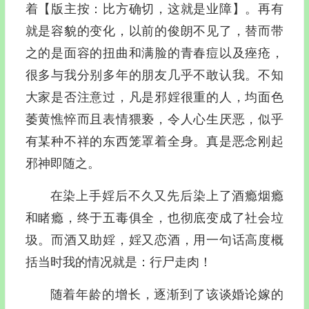
着【版主按：比方确切，这就是业障】。再有
就是容貌的变化，以前的俊朗不见了，替而带
之的是面容的扭曲和满脸的青春痘以及痤疮，
很多与我分别多年的朋友几乎不敢认我。不知
大家是否注意过，凡是邪婬很重的人，均面色
萎黄憔悴而且表情猥亵，令人心生厌恶，似乎
有某种不祥的东西笼罩着全身。真是恶念刚起
邪神即随之。
在染上手婬后不久又先后染上了酒瘾烟瘾
和睹瘾，终于五毒俱全，也彻底变成了社会垃
圾。而酒又助婬，婬又恋酒，用一句话高度概
括当时我的情况就是：行尸走肉！
随着年龄的增长，逐渐到了该谈婚论嫁的