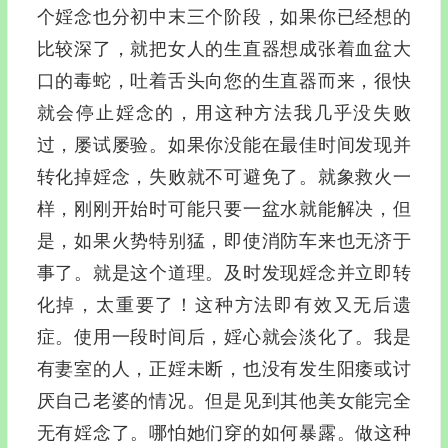
个婬念也分初中末三个阶段，如果你已经想的
比较深了，就把女人的生直器想成张着血盆大
口的毒蛇，吐着舌头向您的生直器而来，很快
就会停止婬念的，用这种方法我几乎没失败
过，屡试屡验。如果你没能在最佳时间发现并
转化掉婬念，失败就不可避免了。就象救火一
样，刚刚开始时可能只要一盆水就能解决，但
是，如果火势特别猛，即使消防车来也无济于
事了。就是这个道理。及时发现婬念并立即转
化掉，太重要了！这种方法即有效又无后遗
症。使用一段时间后，婬心就会淡化了。我是
有妻室的人，正婬未断，也没有发生阳痿或讨
厌自己老婆的情况。但是见到其他美女能完全
无有婬念了。哪怕她们穿的如何暴露。做这种