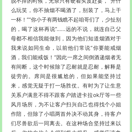
脱不掉的时候，无奈只有硬着头皮赴宴，“开什
么玩笑，你不抽烟不喝酒了，别装了，马上干
一杯！”“你小子有两钱瞧不起咱哥们了，少扯别
的，喝了这杯再说”......远的不说，就连自己父
母都不相信我能做到，因为他们知道烟酒对于
我来说如同生命，以前他们常说“你要能戒烟
酒，我们能戒饭！”因此一席之间倒酒递烟者无
有间断，这个时候除了忍耐就是忍耐，解释是
徒劳的。席间是很尴尬的，但如果能坚持过
来，感觉无疑于打一场胜仗。有时为了让生意
关系户满意不得不跟客户踏进卡拉ok厅等一些
风月场所，为不让客户扫兴自己也得找个小姐
作陪，但除了小唱两首外决不动其身，待客户
们尽兽欲后一同离去。在这种场合坚持过来以