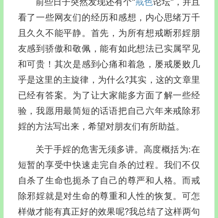
前些日子突然发现还有个"
戒色
论坛"，并且
看了一些网友们的经历和感想，内心思绪万千
且久久不能平静。首先，为所有想戒断邪婬朋
友感到骄傲和敬佩，能有如此想法已实属罕见
和可贵！其次是感到心痛和着急，屡戒屡败几
乎是这里的主旋律，为什么?其实，这的文章里
已经有答案。为了让大家能多方面了解一些经
验，我愿用最简短的话语把自己六年来戒除邪
婬的方法写出来，希望对朋友们有所助益。
关于手婬的危害无须多讲。高度概括为:在
短暂的享受中快速走完自杀的过程。我们不仅
自杀了生命也扼杀了自己的尊严和人格。而戒
除邪婬就是对生命的尊重和人性的恢复。可怎
样做才能有真正好的效果呢?我总结了这样两句