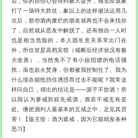
后，你的自信心会得到极大提升，感觉应该象
打了一场特大胜仗，象以上的这样做法运用几
次后，那些酒肉糜烂的朋友就再也不会来找你
了，自然就从恶友中解脱了。还有独自一人时
也是相当危险的，本人因生意关系常出门在
外，所住皆是高档宾馆（戒断后经济状况有极
大改善），当然免不了有小姐招嫖的电话骚
扰，虽也欲火焚身，但都被我控制住了。我为
什么现在能抵挡住诱惑而过去不能呢？我常这
样问自己，得出的结论是——源于不饮酒！所
以我认为要戒邪婬先戒酒，酒若不戒无有是
处。佛把酒列入最基本的五戒之中，足见其厉
害！【版主按：酒为遮戒，因为它能助发各种
恶习】