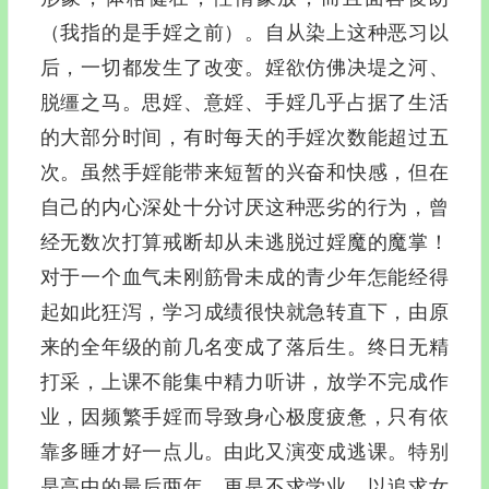
（我指的是手婬之前）。自从染上这种恶习以
后，一切都发生了改变。婬欲仿佛决堤之河、
脱缰之马。思婬、意婬、手婬几乎占据了生活
的大部分时间，有时每天的手婬次数能超过五
次。虽然手婬能带来短暂的兴奋和快感，但在
自己的内心深处十分讨厌这种恶劣的行为，曾
经无数次打算戒断却从未逃脱过婬魔的魔掌！
对于一个血气未刚筋骨未成的青少年怎能经得
起如此狂泻，学习成绩很快就急转直下，由原
来的全年级的前几名变成了落后生。终日无精
打采，上课不能集中精力听讲，放学不完成作
业，因频繁手婬而导致身心极度疲惫，只有依
靠多睡才好一点儿。由此又演变成逃课。特别
是高中的最后两年，更是不求学业，以追求女