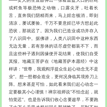
——女人的生直器伸出一张着血盆大口的巨蛇
或鳄鱼等极恐怖之动物，口露尖牙，吐着长
舌，直奔我们阴精而来，马上婬念顿消，即刻
清凉，屡试屡验。千万不要意婬已毕方想起此
恐状，那就迟了。因为我们已造业成功并存入
了八识田中。据佛讲，人类八识田中这种东西
无边无量，若有形体的话尽虚空都装不下，而
且这些种子遇到因缘便开花结果，使我们自受
其报。地藏王菩萨在《地藏菩萨本愿经》中这
样讲：“世尊，我观阎浮提众生起心动念无不是
业”。想一想都会造业，更何况身临其境拎刀上
阵。想来甚是可怕，如此看来我们起心动念一
定要极其小心谨慎！禅宗祖师说“不怕念起，就
怕觉迟”。也是告诉我们收心念要趁早，不要跑