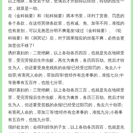
以上地狱，各受若干劫，受满后才开始得以转劫，转劫的投生一
次，就算是一劫。
在《金科辑要》和《轮科辑要》两本书里，详列了赏善、罚恶的
各个条款，在这些冥律条款里，也有减、免、加等不同，准抵的
也有差别，可以见善恶分明不爽毫发!读过《金科辑要》、《轮
科辑要》和《洞冥记》后，对于因果报应的丝毫不爽，必然会更
加坚信不移了!
诱奸寡妇的：二世绝嗣，以上各劫各历四百，也就是先在地狱受
苦，受完苦报后生作虫蚁，再生为禽兽，各历四百劫。然后才转
生为人，但还要受身患残疾的余报!已经受过阳罚的，免去八十
劫罪;有害死人命的，罪加四等!曾经作有忠孝事的，准抵七分;中
等善事有五百件，也抵七分罪。
调奸寡妇的：三世绝嗣，以上各劫各历三百，也就是先在地狱受
苦，受完苦报后生作虫蚁，再生为禽兽，各历三百劫。然后才转
生为人，但还要受贫贱的余报!已经受过阳罚的，免去六十劫罪;
有害死人命的，罪加三等!曾经作有忠孝事的，准抵九分;小善事
有五百件，也抵九分罪。
强奸处女的：会得到婬佚的子女，以上各劫各历四百，也就是先