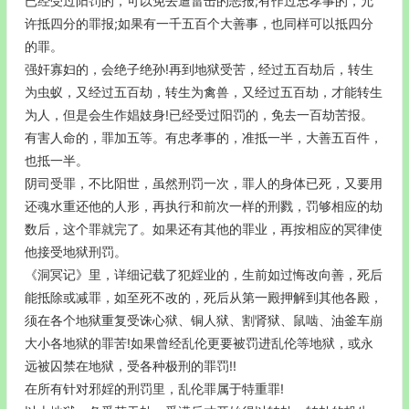
已经受过阳罚的，可以免去遭雷击的恶报;有作过忠孝事的，允
许抵四分的罪报;如果有一千五百个大善事，也同样可以抵四分
的罪。
强奸寡妇的，会绝子绝孙!再到地狱受苦，经过五百劫后，转生
为虫蚁，又经过五百劫，转生为禽兽，又经过五百劫，才能转生
为人，但是会生作娼妓身!已经受过阳罚的，免去一百劫苦报。
有害人命的，罪加五等。有忠孝事的，准抵一半，大善五百件，
也抵一半。
阴司受罪，不比阳世，虽然刑罚一次，罪人的身体已死，又要用
还魂水重还他的人形，再执行和前次一样的刑戮，罚够相应的劫
数后，这个罪就完了。如果还有其他的罪业，再按相应的冥律使
他接受地狱刑罚。
《洞冥记》里，详细记载了犯婬业的，生前如过悔改向善，死后
能抵除或减罪，如至死不改的，死后从第一殿押解到其他各殿，
须在各个地狱重复受诛心狱、铜人狱、割肾狱、鼠啮、油釜车崩
大小各地狱的罪苦!如果曾经乱伦更要被罚进乱伦等地狱，或永
远被囚禁在地狱，受各种极刑的罪罚!!
在所有针对邪婬的刑罚里，乱伦罪属于特重罪!