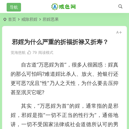
首页
戒除邪婬
邪婬恶果
邪婬为什么严重的折福折禄又折寿？
觉海慈航
79
阅读模式
自古道“万恶婬为首”，很多人很困惑：婬真
的那么可怕吗?难道婬比杀人、放火、抢银行还
更可恶?况且“性”乃人之天性，为什么要去压抑
甚至泯灭它呢?
其实，“万恶婬为首”的婬，通常指的是邪
婬，邪婬是指“一切不正当的性行为”，通俗地
讲，一切不受国家法律或社会道德所认可的男