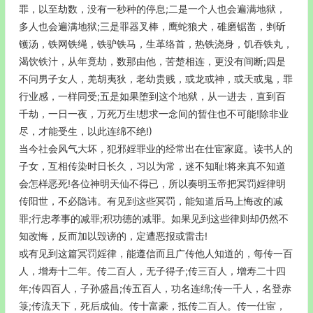
罪，以至劫数，没有一秒种的停息;二是一个人也会遍满地狱，
多人也会遍满地狱;三是罪器叉棒，鹰蛇狼犬，碓磨锯凿，剉斫
镬汤，铁网铁绳，铁驴铁马，生革络首，热铁浇身，饥吞铁丸，
渴饮铁汁，从年竟劫，数那由他，苦楚相连，更没有间断;四是
不问男子女人，羌胡夷狄，老幼贵贱，或龙或神，或天或鬼，罪
行业感，一样同受;五是如果堕到这个地狱，从一进去，直到百
千劫，一日一夜，万死万生!想求一念间的暂住也不可能!除非业
尽，才能受生，以此连绵不绝!)
当今社会风气大坏，犯邪婬罪业的经常出在仕宦家庭。读书人的
子女，互相传染时日长久，习以为常，迷不知耻!将来真不知道
会怎样恶死!各位神明天仙不得已，所以奏明玉帝把冥罚婬律明
传阳世，不必隐讳。有见到这些冥罚，能知道后马上悔改的减
罪;行忠孝事的减罪;积功德的减罪。如果见到这些律则却仍然不
知改悔，反而加以毁谤的，定遭恶报或雷击!
或有见到这篇冥罚婬律，能遵信而且广传他人知道的，每传一百
人，增寿十二年。传二百人，无子得子;传三百人，增寿二十四
年;传四百人，子孙盛昌;传五百人，功名连绵;传一千人，名登赤
箓;传流天下，死后成仙。传十富豪，抵传二百人。传一仕宦，