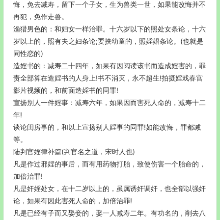
悔，免去减寿，留下一个子女，生为兽类一世，如果能改悔并不
再犯，免作走兽。
渔猎男色的：和妇女一样治罪。十六岁以下的照处女条论，十六
岁以上的，照有夫之妇条论;要挟幼童的，照婬娼条论。(也就是
同性恋的)
造婬书的：减寿二十四年，如果有因阅读该书而造成婬害的，罪
责全部算在造婬书的人身上!书不消灭，永不超生!拍摄婬戏春宫
影片视频的，和前面造婬书的同罪!
宣扬别人一件婬事：减寿六年，如果因而害死人命的，减寿十二
年!
谈论闺房事的，和以上宣扬别人婬事的同罪!如能改悔，罪都减
等。
陆判官婬律补篇(判官名之道，宋时人也)
凡是作过邪婬的事后，而有用药物打胎，致使伤害一个胎命的，
加倍治罪!
凡是奸婬处女，在十二岁以上的，虽属诱奸调奸，也全部以强奸
论，如果有因此害死人命的，加倍治罪!
凡是已经有子而又娶妾的，娶一人减寿二年。有功名的，削去八