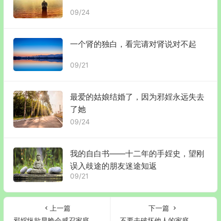
09/24
一个肾的独白，看完请对肾说对不起
09/21
最爱的姑娘结婚了，因为邪婬永远失去
了她
09/24
我的自白书——十二年的手婬史，望刚
误入歧途的朋友迷途知返
09/21
上一篇
下一篇
邪婬纵欲早晚会感召家庭不和事业衰败
不要去破坏他人的家庭、做第三者，果报很严重！