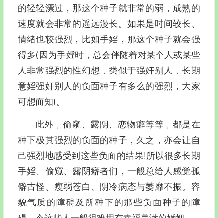
的轻轻漂过，那这个种子就非常的弱，成熟的
速度就会非常的遥远漫长。如果是时间较长、
情绪也较强烈，比如手婬，那这个种子就会强
得多(因为手婬时，总会伴随着对某个人或某些
人非常强烈的性幻想，类似于强奸别人，长期
意婬强奸别人的负面种子有多么的强烈，大家
可想而知)。
此外，偷窥、露阴、恋物癖等等，都是在
种下极其强烈的负面的种子，久之，亦会让自
己强烈地感受到这些负面的结果!所以很多长期
手婬、偷窥、露阴癖者们，一般总给人感觉孤
僻古怪、瘦弱苍白、阴冷病态与萎靡不振。容
貌气质的障碍及所种下的那些负面种子的障
碍，令这些人一般很难拥有幸福美满的婚姻。