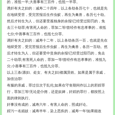
的，准抵一半;大善事有三百件，也抵一半罪。
诱奸有夫之妇的：减寿二十四年，以上各劫各历七十，也就是先
在地狱受苦，受完苦报后生作虫蚁，再生为禽兽，各历七十劫。
然后才转生为人，但还要受孤独身的余报!已经受过阳罚的，免
去三十劫罪;有害死人命的，罪加二等!曾经作有忠孝事的，准抵
七分;中善事有三百件，也抵七分罪。
调奸有夫之妇的：减寿十二年，以上各劫各历一百，也就是先在
地狱受苦，受完苦报后生作虫蚁，再生为禽兽，各历一百劫。然
后才转生为人，但还要受中贫身的余报!已经受过阳罚的，免去
二十劫罪;有害死人命的，罪加一等!曾经作有忠孝事的，准抵九
分;小善事有三百件，也抵九分罪。
以上三条(寡妇、处女、有夫之妇)都属异姓。如果是属于亲戚，
加倍治罪!
有服的亲戚，罪过仅次于乱伦;如果在守丧期间作以上的邪婬罪
行，罪加三等!无论是仆佣，还是奴婢，奸婬的罪行，都按照上
面的律则执行。
奸事没有成的，减寿六年，有害人命的，照成奸论。
婬污一名娼妓：减寿半年，染上恶疾的，减寿一年!如果能改