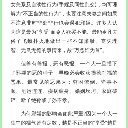
女关系及自渎性行为(手婬及同性乱交)，均可理
解为“不正当的性行为”，也要注意夫妻之间如果
不注意非时非处非行也会误犯邪婬。许多人认
为这是最为“享受”而令人欲罢不能、最能令凡夫
俗子飞蛾扑火地做出一些不知廉耻、丧失理
智、无良无德的事情来，故“万恶婬为首”。
但善有善报，恶有恶报。一个人一旦播下
了邪婬的恶的种子，早晚必会收获损德削福的
恶果。最常见的恶果为：穷困潦倒、诸事不
顺、厄运连连、疾病缠身、婚姻坎坷、家庭破
碎、断子绝孙或子孙不孝。
为何邪婬的影响会如此严重?因为一个人一
生中的福气皆有定数，越是不正当的“享受”越是