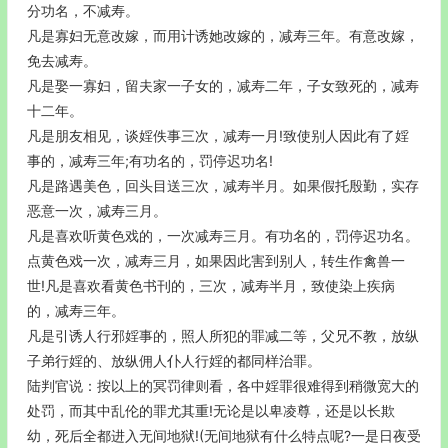
分功名，不减寿。
凡是寡妇无意改嫁，而用计诱她改嫁的，减寿三年。有意改嫁，
免去减寿。
凡是娶一寡妇，留夫家一子女的，减寿二年，子女致死的，减寿
十二年。
凡是朋友相见，谈婬佚事三次，减寿一月!致使别人因此有了婬
事的，减寿三年;有功名的，罚停迟功名!
凡是路遇美色，回头目送三次，减寿半月。如果假托殷勤，实存
恶意一次，减寿三月。
凡是喜欢听黄色戏的，一次减寿三月。有功名的，罚停迟功名。
点黄色戏一次，减寿三月，如果因此害到别人，转生作禽兽一
世!凡是喜欢看黄色书刊的，三次，减寿半月，致使染上疾病
的，减寿三年。
凡是引诱人行邪婬事的，照人所犯的罪减二等，父兄不教，放纵
子弟行婬的、放纵佣人仆人行婬的都同样治罪。
陆判官说：按以上的冥罚律则看，各中婬罪很难得到稍微宽大的
处罚，而其中乱伦的罪尤其重!无论是以卑凌尊，还是以长欺
幼，死后全都进入无间地狱!(无间地狱有什么特点呢?一是日夜受