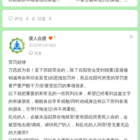
4
4
评论
访客
1
F
9
渡人自渡
2023年3月16日
回复
冥罚婬律
万恶婬为首！造下邪婬罪业的，除了在阳世会受到很重(直接被
销减寿命和功名富贵)的恶报惩罚外，死后在阴司所受的罪罚更
要严重严酷千万倍!要受惩罚的事项很多。
以下就把重要的和常见的一些冥列出来，希望已经看到这篇文字
的有缘朋友，都能各自常常戒勉!同时劝戒身边有以下所列各项
的朋友，尽早忏悔改过!并不再重犯。
乱伦的人，会被永远囚禁在地狱里!更有因此而害死人命的，会
被雷电击毙!调戏、谑待死尸的人，和乱伦的人同罪!受无量无边
的大痛苦!!