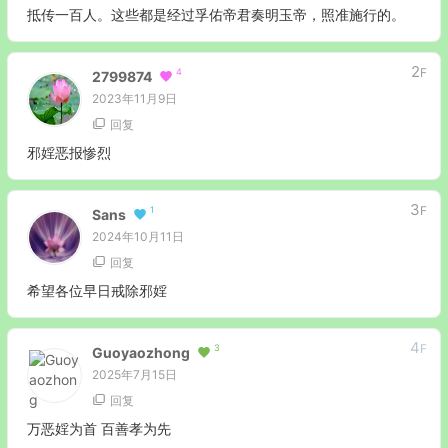
抵传一百人。这些都是经过孚佑帝君奏明玉帝，照准施行的。
2
F
4
2799874
2023年11月9日
回复
邪婬恶报惨烈
3
F
1
Sans
2024年10月11日
回复
希望各位早日戒除邪婬
4
F
3
Guoyaozhong
2025年7月15日
回复
万恶婬为首 百善孝为先