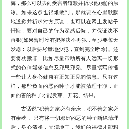
悔，那么可以去向受害者道歉并祈求他(她)的原
谅。如果这点也很难做到，那就要在心里默默
地道歉并祈求对方原谅，也可以在网上发帖子
忏悔，要对自己的行为深感后悔，并保证决不
再犯(如果暂时没有把握决不再犯，至少要每天
发愿：以后要尽量地少犯，直到完全断除)。还
要将功赎罪，比如尽量帮助所有人远离一切形
式的色倩婬秽信息及邪思邪见、尽量撰写传播
一些让人身心健康有正知正见的信息。只有这
样，那些负面的恶的种子才能被清理干净，正
面的善的种子才能发芽、开花、结果。
古话说“积善之家必有余庆，积不善之家必
有余殃”。只有将一切邪婬的恶的种子断绝清理
后，身心清净，天清地宁，我们的福德才能积