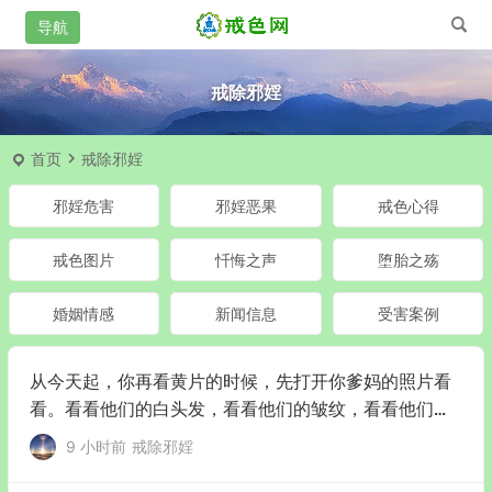
戒除邪婬
首页
戒除邪婬
邪婬危害
邪婬恶果
戒色心得
戒色图片
忏悔之声
堕胎之殇
婚姻情感
新闻信息
受害案例
从今天起，你再看黄片的时候，先打开你爹妈的照片看
看。看看他们的白头发，看看他们的皱纹，看看他们那
双盼着你出息的眼睛！
9 小时前
戒除邪婬