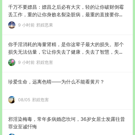
千万不要嫖昌：嫖昌之后必有大灾，轻的让你破财倒霉
丢工作，重的让你身败名裂染脏病，最重的直接要你的
命！
9 小时前
邪婬恶果
你手淫消耗的海量肾精，是你这辈子最大的损失。那个
损失无法估量，它让你失去了健康，失去了智慧，失去
了机会，失去了未来！
9 小时前
邪婬危害
珍爱生命，远离色晴——为什么不能看黄片？
08/05
邪婬危害
邪淫染梅毒，常年多病婚恋坎坷，36岁女居士发露往昔
罪业至诚忏悔