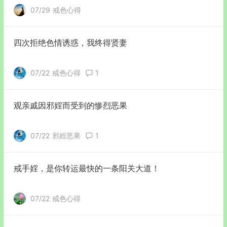
07/29
戒色心得
四次拒绝色情诱惑，我终得贤妻
07/22
戒色心得
1
观亲戚因邪婬而受到的惨烈恶果
07/22
邪婬恶果
1
戒手婬，是你转运最快的一条阳关大道！
07/22
戒色心得