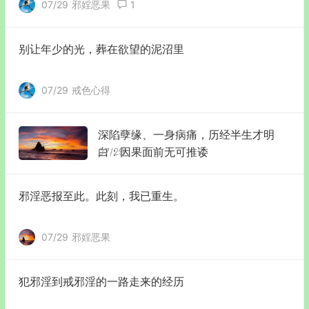
07/29
邪婬恶果
1
别让年少的光，葬在欲望的泥沼里
07/29
戒色心得
深陷孽缘、一身病痛，历经半生才明
白：因果面前无可推诿
07/29
邪淫恶报至此。此刻，我已重生。
07/29
邪婬恶果
犯邪淫到戒邪淫的一路走来的经历