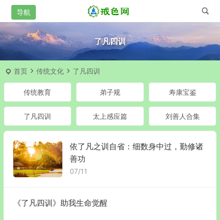
了凡四训
首页
传统文化
了凡四训
传统教育
弟子规
寿康宝鉴
了凡四训
太上感应篇
刘善人合集
依了凡之训自省：细数身中过，勤修诸
善功
07/11
《了凡四训》助我生命觉醒