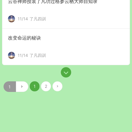
云谷禅师授袁了凡功过格参云栖大师自知录
11/14
了凡四训
改变命运的秘诀
11/14
了凡四训
1
2