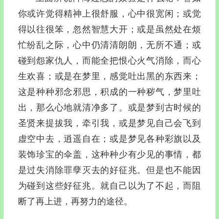
你或许觉得精神上很舒服，心中很宽闲；或觉
得以往很笨，忽然智慧大开；或是虽然处在烦
忙纷乱之际，心中仍清清朗朗，无所不通；或
碰到怨家仇人，而能全把恨心火气消除，而心
生欢喜；或是在梦里，感觉吐出黑的东西来；
这是种种邪念邪思，积成的一种秽气，梦里吐
出，那么心地就清净多了。或是梦到古时候的
圣贤来提拔我，牵引我，或是梦见自己会飞到
虚空中去，逍遥自在；或是梦见各种彩旗以及
装饰珍宝的伞盖，这种种少有少见的事情，都
是过失消除罪孽灭去的好征兆。但是也不能因
为碰到这些好征兆。就自己以为了不起，而阻
断了再上进，再努力的途径。