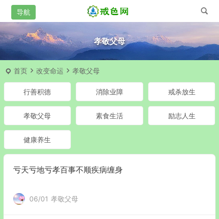
孝敬父母
首页
改变命运
孝敬父母
行善积德
消除业障
戒杀放生
孝敬父母
素食生活
励志人生
健康养生
亏天亏地亏孝百事不顺疾病缠身
06/01
孝敬父母