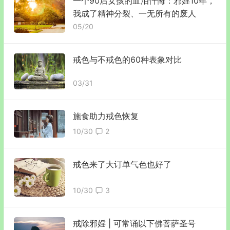
一个90后女孩的血泪忏悔：邪婬10年，
我成了精神分裂、一无所有的废人
05/20
戒色与不戒色的60种表象对比
03/31
施食助力戒色恢复
10/30
2
戒色来了大订单气色也好了
10/30
3
戒除邪婬 | 可常诵以下佛菩萨圣号