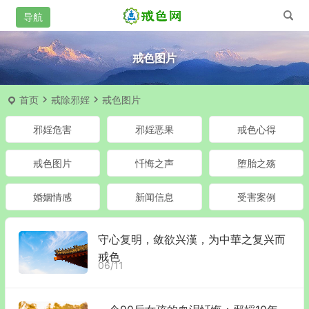
戒色图片
首页
戒除邪婬
戒色图片
邪婬危害
邪婬恶果
戒色心得
戒色图片
忏悔之声
堕胎之殇
婚姻情感
新闻信息
受害案例
守心复明，敛欲兴漢，为中華之复兴而
戒色
06/11