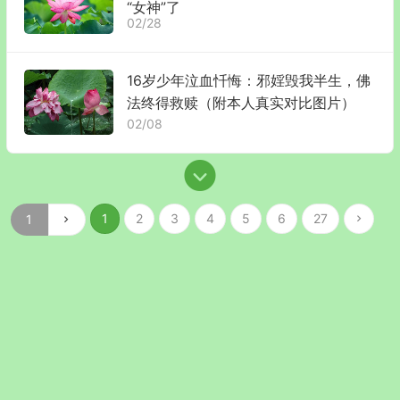
“女神”了
02/28
16岁少年泣血忏悔：邪婬毁我半生，佛
法终得救赎（附本人真实对比图片）
02/08
1
2
3
4
5
6
27