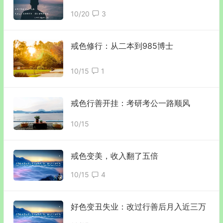
10/20
3
戒色修行：从二本到985博士
10/15
1
戒色行善开挂：考研考公一路顺风
10/15
戒色变美，收入翻了五倍
10/15
4
好色变丑失业：改过行善后月入近三万