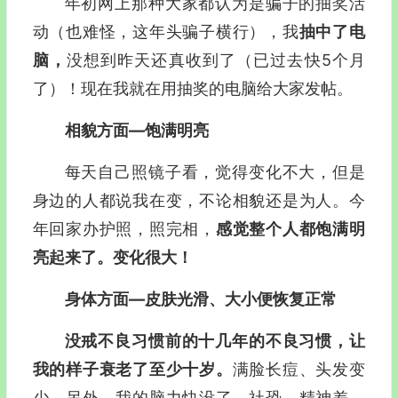
年初网上那种大家都认为是骗子的抽奖活
动（也难怪，这年头骗子横行），我
抽中了电
脑，
没想到昨天还真收到了（已过去快5个月
了）！现在我就在用抽奖的电脑给大家发帖。
相貌方面—
饱满明亮
每天自己照镜子看，觉得变化不大，但是
身边的人都说我在变，不论相貌还是为人。今
年回家办护照，照完相，
感觉整个人都饱满明
亮起来
了。
变化很大！
身体方面—皮肤光滑、大小便恢复正常
没戒不良习惯前的十几年的不良习惯，让
我的样子衰老了至少十岁。
满脸长痘、头发变
少。另外，我的脑力快没了、社恐、精神差、