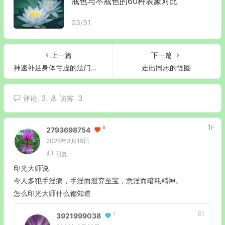
戒色与不戒色的60种表象对比
03/31
上一篇
下一篇
神速补足身体亏虚的法门—拜药师佛
走出同志的怪圈
3
3
评论
访客
1
F
6
2793698754
2026年3月19日
回复
印光大师说
今人多犯手淫病，手淫而泄弃至宝，意淫而暗耗精神。
怎么印光大师什么都知道
B
1
1
3921999038