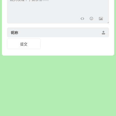
昵称
© 戒色网 www.jiey.org www.jiesew.com www.jiexy.com