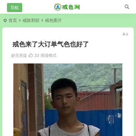
首页
戒除邪婬
戒色图片
戒色来了大订单气色也好了
妙无菩提
33
阅读模式