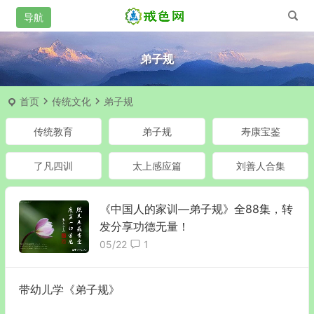
弟子规
首页
传统文化
弟子规
传统教育
弟子规
寿康宝鉴
了凡四训
太上感应篇
刘善人合集
《中国人的家训—弟子规》全88集，转
发分享功德无量！
05/22
1
带幼儿学《弟子规》