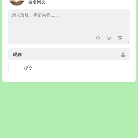
匿名网友
昵称