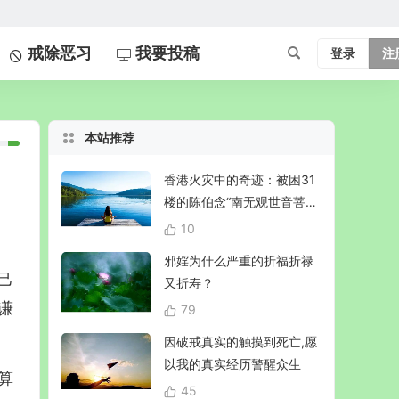
戒除恶习
我要投稿
登录
注
本站推荐
香港火灾中的奇迹：被困31
楼的陈伯念“南无观世音菩
萨”20小时奇迹生还！
10
邪婬为什么严重的折福折禄
己
又折寿？
谦
79
因破戒真实的触摸到死亡,愿
以我的真实经历警醒众生
算
45