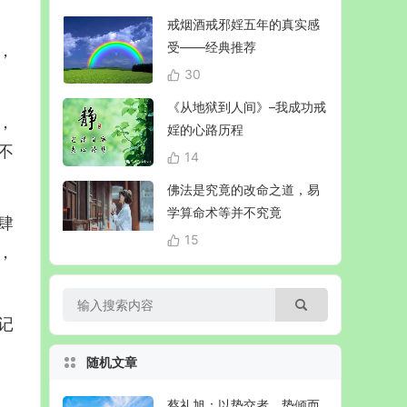
戒烟酒戒邪婬五年的真实感
受——经典推荐
，
30
《从地狱到人间》–我成功戒
，
婬的心路历程
不
14
佛法是究竟的改命之道，易
学算命术等并不究竟
肆
15
，
记
随机文章
蔡礼旭：以势交者，势倾而