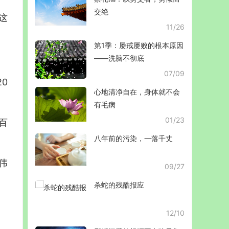
交绝
这
11/26
第1季：屡戒屡败的根本原因
——洗脑不彻底
07/09
0
心地清净自在，身体就不会
有毛病
01/23
百
八年前的污染，一落千丈
伟
09/27
杀蛇的残酷报应
12/10