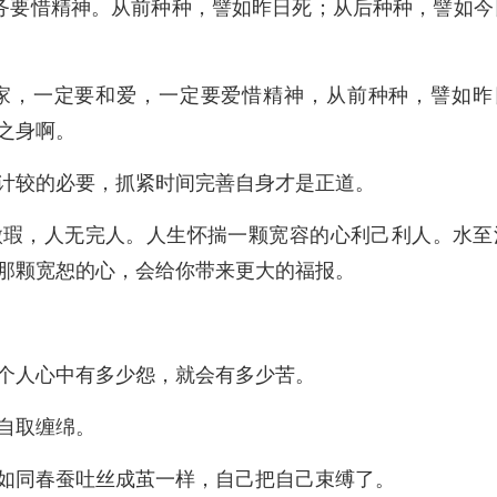
务要惜精神。从前种种，譬如昨日死；从后种种，譬如今
家，一定要和爱，一定要爱惜精神，从前种种，譬如昨
之身啊。
计较的必要，抓紧时间完善自身才是正道。
微瑕，人无完人。人生怀揣一颗宽容的心利己利人。水至
那颗宽恕的心，会给你带来更大的福报。
个人心中有多少怨，就会有多少苦。
自取缠绵。
如同春蚕吐丝成茧一样，自己把自己束缚了。