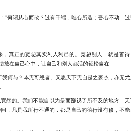
："何谓从心而改？过有千端，唯心所造；吾心不动，过
来，真正的宽恕其实利人利己的。宽恕别人，就是善待
错放在自己心中，让自己和别人都活的轻松自在。
于我何与？本无可怒者。又思天下无自是之豪杰，亦无尤
。
以宽怨的。我们不能自以为是而鄙视了所不及的地方，天
学问，凡是我所行不通的，都是自己的德行没有修，不能