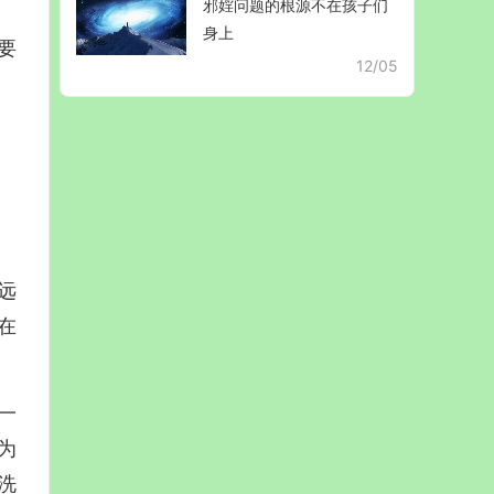
邪婬问题的根源不在孩子们
身上
要
12/05
远
在
一
为
洗