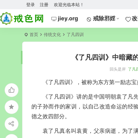
登录
注册
欢迎光临本站！
jiey.org
戒除邪婬
改
首页
传统文化
了凡四训
《了凡四训》中暗藏
回头是岸
了凡
《了凡四训》，被称为东方第一励志宝
《了凡四训》讲的是中国明朝袁了凡
的子孙而作的家训，以自己改造命运的经
德之效四部分。
袁了凡真名叫袁黄，父亲病逝，为了