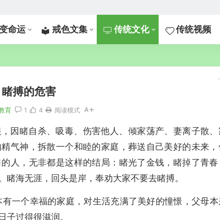
变命运
戒色文集
传统文化
传统视频
睹搏的危害
教育
1
4
阅读模式
根，因睹自杀、吸毒、伤害他人、倾家荡产、妻离子散、
的精气神，拆散一个和睦的家庭，葬送自己美好的未来，
习的人，无非都是这样的结局：睹光了金钱，睹掉了青春
。睹海无涯，回头是岸，奉劝大家不要去睹搏。
原本有一个幸福的家庭，对生活充满了美好的憧憬，父母本
日子过得很滋润。