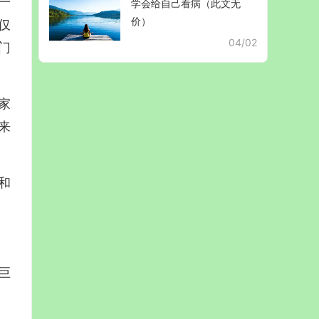
一
学会给自己看病（此文无
价）
仅
04/02
门
家
来
和
巨