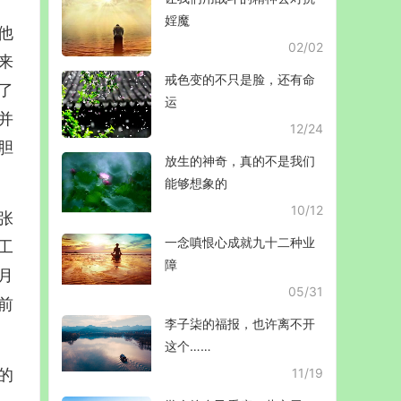
婬魔
他
02/02
来
戒色变的不只是脸，还有命
了
运
并
12/24
胆
放生的神奇，真的不是我们
能够想象的
10/12
张
一念嗔恨心成就九十二种业
工
障
月
05/31
前
李子柒的福报，也许离不开
这个……
的
11/19