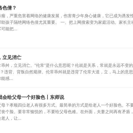
络色倩？
毒瘤，严重危害着网络的健康发展，伤害青少年身心健康，它已成为诱发
帮助孩子隔绝网络色倩尤其重要。 一、把上网搜索变为家庭活动。家长主
能把...
，立见消亡
乖舛，立见消亡。“伦常”是什么意思呢？伦就是关系，常就是永远不变
思？违背、背叛自然规律。伦常乖舛就是违背了伦常大道，立，马上的意
感...
就会给父母一个好脸色丨东师说
父母？孝顺四位老人有很多方式。最简单的方式是给老人一个好脸色。不
哭丧个脸。要非常愉悦的，不要给父母色难。在外面，夫妻之间再有矛盾
人，让...