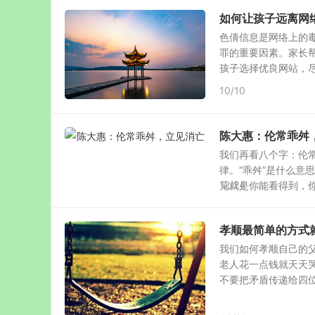
如何让孩子远离网
色倩信息是网络上的
罪的重要因素。家长
孩子选择优良网站，尽可
10/10
陈大惠：伦常乖舛
我们再看八个字：伦常
律。“乖舛”是什么意
12/24
见就是你能看得到，你能
孝顺最简单的方式
我们如何孝顺自己的
老人花一点钱就天天
不要把矛盾传递给四位老