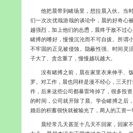
他把晨带到睹场里，想拉晨入伙。当
们一次次优哉游哉的谈论中，晨的好奇心
越强烈，加上他们的怂恿，晨终于敌不过心
睹搏的嗜好，慢慢沉沦而不可自拔。所谓
不牢固的正见被侵蚀。隐蔽性强、时间灵
子大了、贪念重了，慢慢越玩越大。
没有睹搏之前，晨在家里衣来伸手、
罗。对工作，晨也同样是漫不经心，三天打
作，后来这些公司都暴雷垮掉了，很多投资
的时间，公司就开除了晨。学会睹搏之后
婚后的积蓄很快就被输光了，两人的工资一
晨经常几天甚至十几天不回家，回家