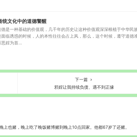
传统文化中的道德警醒
道德是一种基础的价值观，几千年的历史让这种价值观深深根植于中华民
类面临诱惑的时候，人的本性往往会占上风，那么，这个时候，遵守道德
婬为首...
下一篇
邪婬让我持续负债、遇不到正缘
晚上也赌，晚上吃了晚饭赌博赌到晚上10点回家。他都67岁了还赌。