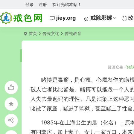
登录
注册
欢迎光临本站！
jiey.org
戒除邪婬
改
首页
传统文化
传统教育
普渡众生
传统
睹搏是毒瘤，是心瘾、心魔发作的病
破人亡者比比皆是。睹搏可以摧毁一个人
人失去最起码的理性。凡是沾染上这种恶
睹散了家庭，睹进了监狱，甚至睹上了性命
1985年在上海出生的晨（化名），
有四套房，加上妻子、女儿一家五口，本来