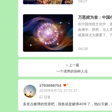
08/21
万恶婬为首：中国
在中国传统文化中，
血液中。然而，当人
就显得尤为重要了。万恶
06/28
上一篇
一个渣男的别样人生
6
2793698754
2026年8月7日 21:10:27
回复
多发点赌博的危害吧，我爸就是赌博40年了，他白天赌，