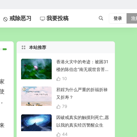
戒除恶习
我要投稿
登录
注
本站推荐
香港火灾中的奇迹：被困31
楼的陈伯念“南无观世音菩
萨”20小时奇迹生还！
10
家
邪婬为什么严重的折福折禄
使
又折寿？
，
79
因破戒真实的触摸到死亡,愿
来
以我的真实经历警醒众生
44