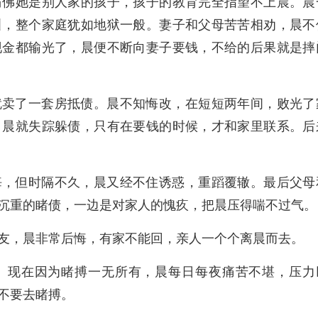
仿佛她是别人家的孩子，孩子的教育完全指望不上晨。晨
叫，整个家庭犹如地狱一般。妻子和父母苦苦相劝，晨不
现金都输光了，晨便不断向妻子要钱，不给的后果就是摔
就卖了一套房抵债。晨不知悔改，在短短两年间，败光了
，晨就失踪躲债，只有在要钱的时候，才和家里联系。后
悔，但时隔不久，晨又经不住诱惑，重蹈覆辙。最后父母
沉重的睹债，一边是对家人的愧疚，把晨压得喘不过气。
友，晨非常后悔，有家不能回，亲人一个个离晨而去。
。现在因为睹搏一无所有，晨每日每夜痛苦不堪，压力
不要去睹搏。