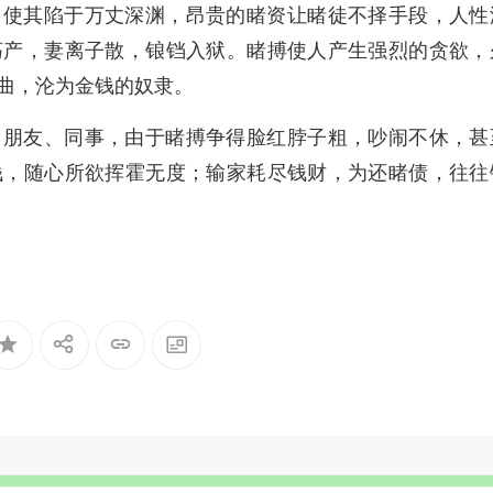
，使其陷于万丈深渊，昂贵的睹资让睹徒不择手段，人性
荡产，妻离子散，锒铛入狱。睹搏使人产生强烈的贪欲，
曲，沦为金钱的奴隶。
、朋友、同事，由于睹搏争得脸红脖子粗，吵闹不休，甚
钱，随心所欲挥霍无度；输家耗尽钱财，为还睹债，往往