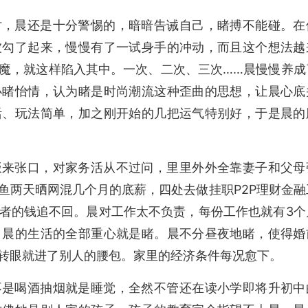
时，晨还是十分警惕的，暗暗告诫自己，睹搏不能碰。在
被勾了起来，慢慢有了一试身手的冲动，而且这个想法越
魔，就这样陷入其中。一次、二次、三次……晨慢慢养成
小睹怡情，认为睹是时尚潮流这种歪曲的思想，让晨心底
活、玩法简单，加之刚开始的几把运气特别好，于是晨的
饭来张口，对家务活从不过问，里里外外全靠妻子和父母
鱼两天晒网混几个月的底薪，四处去做挂职P2P理财金融
者的钱追不回。晨对工作太不负责，每份工作也就有3个
，晨的生活的全部重心就是睹。晨不分昼夜地睹，使得婚
转眼就进了别人的腰包。家里的经济条件每况愈下。
不是喝酒抽烟就是睡觉，全然不管还在读小学即将升初中