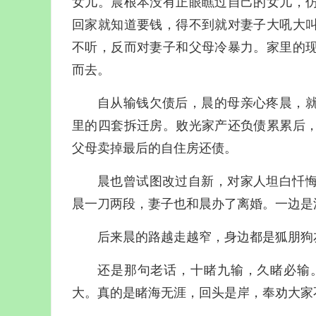
女儿。晨根本没有正眼瞧过自己的女儿，
回家就知道要钱，得不到就对妻子大吼大
不听，反而对妻子和父母冷暴力。家里的
而去。
自从输钱欠债后，晨的母亲心疼晨，
里的四套拆迁房。败光家产还负债累累后
父母卖掉最后的自住房还债。
晨也曾试图改过自新，对家人坦白忏
晨一刀两段，妻子也和晨办了离婚。一边是
后来晨的路越走越窄，身边都是狐朋狗
还是那句老话，十睹九输，久睹必输
大。真的是睹海无涯，回头是岸，奉劝大家