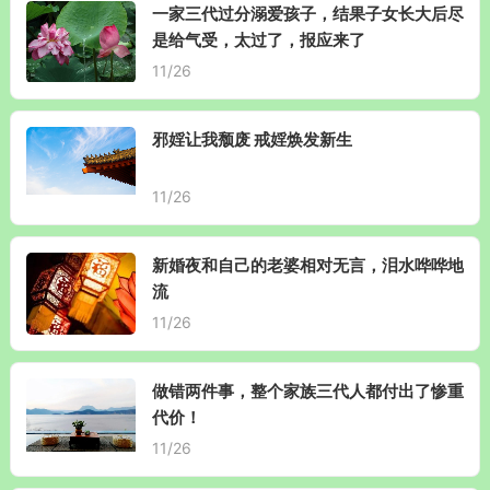
一家三代过分溺爱孩子，结果子女长大后尽
是给气受，太过了，报应来了
11/26
邪婬让我颓废 戒婬焕发新生
11/26
新婚夜和自己的老婆相对无言，泪水哗哗地
流
11/26
做错两件事，整个家族三代人都付出了惨重
代价！
11/26