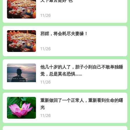
天下最苦是好“色”
11/26
邪婬，将会耗尽夫妻缘！
11/26
他几十岁的人了，胆子小到自己不敢单独睡
觉，总是莫名恐惧……
11/26
重新做回了一个正常人，重新看到生命的曙
光
11/26