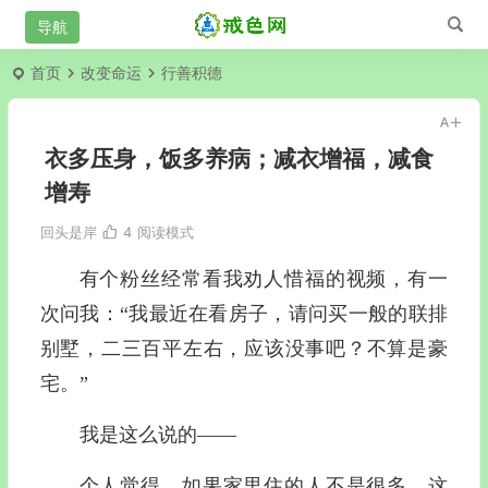
首页
改变命运
行善积德
衣多压身，饭多养病；减衣增福，减食
增寿
回头是岸
4
阅读模式
有个粉丝经常看我劝人惜福的视频，有一
次问我：
“
我最近在看房子，请问买一般的联排
别墅，二三百平左右，应该没事吧
？
不算是豪
宅
。
”
我是这么说的——
个人觉得，如果家里住的人不是很多，
这