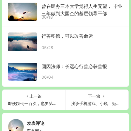
曾在民办三本大学觉得人生无望， 毕业
三年做到大国企的基层领导干部
06/18
行善积德，可以改善命运
05/28
圆因法师：长远心行善必获善报
06/04
上一篇
下一篇
即便跌倒一百次，也要第一百零一次站起！
浅谈手机游戏、小说、短视频上瘾的危害及建议
发表评论
匿名网友