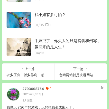
找小姐有多可怕？
01/05
1
手婬戒了，你失去的只是窝囊和倒霉，
赢回来的是人生！
04/23
上一篇
下一篇
衣多压身，饭多养病；减衣增福，减食增寿
色晴网站就是灾厄网站！谁看谁倒霉！
1
F
6
2793698754
2026年5月17日
回复
我也玩了26年的游戏，玩的把我变成废人了，