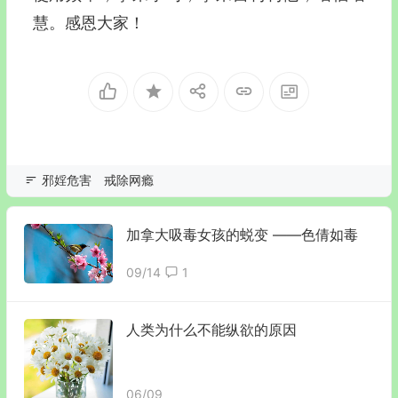
慧。感恩大家！
邪婬危害
戒除网瘾
加拿大吸毒女孩的蜕变 ——色倩如毒
09/14
1
人类为什么不能纵欲的原因
06/09