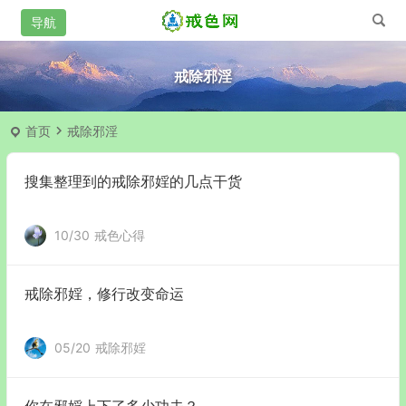
戒除邪淫
首页
戒除邪淫
搜集整理到的戒除邪婬的几点干货
10/30
戒色心得
戒除邪婬，修行改变命运
05/20
戒除邪婬
你在邪婬上下了多少功夫？