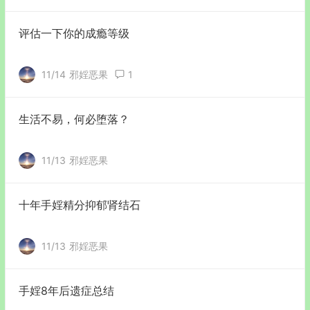
评估一下你的成瘾等级
11/14
邪婬恶果
1
生活不易，何必堕落？
11/13
邪婬恶果
十年手婬精分抑郁肾结石
11/13
邪婬恶果
手婬8年后遗症总结