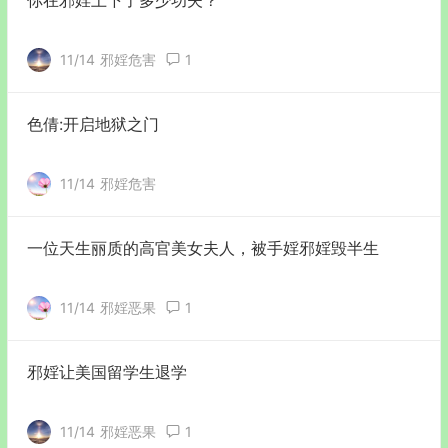
11/14
邪婬危害
1
色倩:开启地狱之门
11/14
邪婬危害
一位天生丽质的高官美女夫人，被手婬邪婬毁半生
11/14
邪婬恶果
1
邪婬让美国留学生退学
11/14
邪婬恶果
1