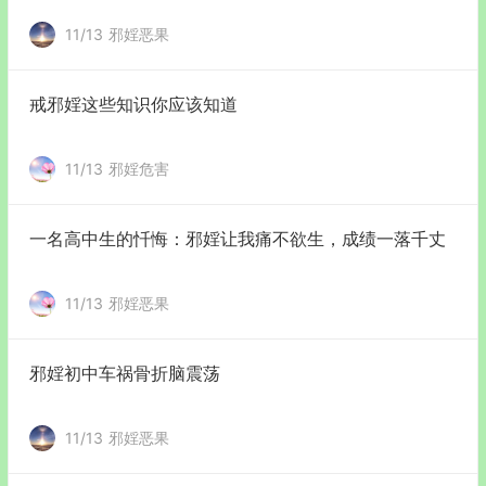
11/13
邪婬恶果
戒邪婬这些知识你应该知道
11/13
邪婬危害
一名高中生的忏悔：邪婬让我痛不欲生，成绩一落千丈
11/13
邪婬恶果
邪婬初中车祸骨折脑震荡
11/13
邪婬恶果