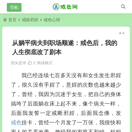
首页
戒除邪婬
戒色心得
从躺平病夫到职场顺遂：戒色后，我的
人生彻底改了剧本
回头是岸
2
阅读模式
我已经连续七百多天没有和女生发生邪婬
了，很久没有手婬了，意婬的次数也越来越少
了，曾经，我因为沉迷于女生，把自己的身体
搞垮了后面躺在床上起不来，像个病夫一样，
后面我发誓一定戒断邪婬，后面我念佛，发
戒色
挂卡，曾经一个月发了一万张，我很快和
家人的关系改善，曾经我的家庭不和睦，妈妈