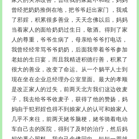
曾经把奶奶推倒在地，把爷爷赶出家门 ，我戒
了邪婬，积累很多善业，天天念佛以后，妈妈
当着家人的面给奶奶过生日，敬酒。得到了家
人的尊重，爷爷生病了，母亲给爷爷打电话，
我曾经经常骂爷爷奶奶，后面我带着爷爷参加
老姑的生日宴，而且我精进积德行善，积累了
很大的善业，改变了命运。从一个躺平人士到
现在坐在企业总经理办公室里面。最大的孝顺
是改正家人的过失，前两天北方我们这边收麦
子，我去给爷爷收麦子，获得了他的赞扬，妈
妈由于犯邪婬也得不到娘家人的认可和娘家人
几乎不来往，前两天姥爷脑梗，姥爷骑着电动
车自己去的医院，得到了及时的治疗，然后妈
妈的悉心照料，我自己念佛回向，短短一周就