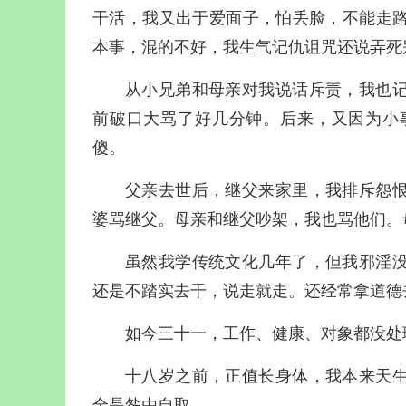
干活，我又出于爱面子，怕丢脸，不能走
本事，混的不好，我生气记仇诅咒还说弄死
从小兄弟和母亲对我说话斥责，我也
前破口大骂了好几分钟。后来，又因为小
傻。
父亲去世后，继父来家里，我排斥怨
婆骂继父。母亲和继父吵架，我也骂他们。
虽然我学传统文化几年了，但我邪淫
还是不踏实去干，说走就走。还经常拿道德
如今三十一，工作、健康、对象都没处
十八岁之前，正值长身体，我本来天
全是咎由自取。