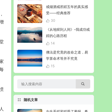
戒烟酒戒邪婬五年的真实感
受——经典推荐
，
30
增
《从地狱到人间》–我成功戒
婬的心路历程
堂
14
佛法是究竟的改命之道，易
学算命术等并不究竟
家
15
每
愤
随机文章
人
女生手婬邪婬受了果报，希