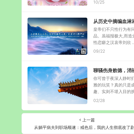
10/25
从历史中摘编血淋
皇帝们不只性行为有
品。虽福报极大,而造
性恋癖之汉哀帝刘欣 ..
09/22
聊骚伤身败德，消
你可曾于夜深人静时
雅的玩笑？真的只是成
趣、实则不堪入目的挑逗
02/28
上一篇
从躺平病夫到职场顺遂：戒色后，我的人生彻底改了