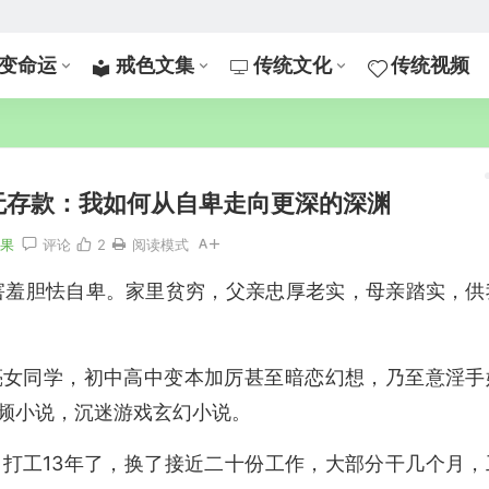
变命运
戒色文集
传统文化
传统视频
无存款：我如何从自卑走向更深的深渊
恶果
评论
2
阅读模式
害羞胆怯自卑。家里贫穷，父亲忠厚老实，母亲踏实，供
亮女同学，初中高中变本加厉甚至暗恋幻想，乃至意淫手
频小说，沉迷游戏玄幻小说。
，打工
13
年了，换了接近二十份工作，大部分干几个月，