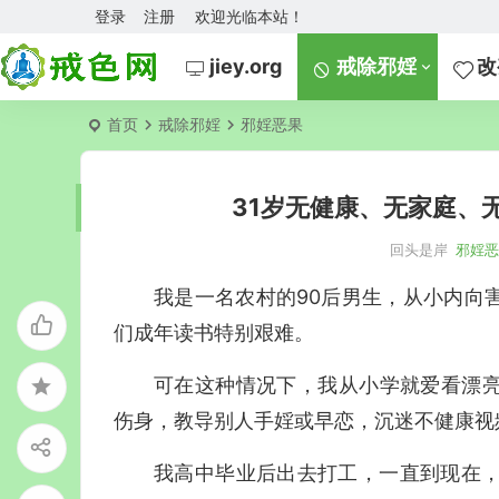
登录
注册
欢迎光临本站！
jiey.org
戒除邪婬
改
首页
戒除邪婬
邪婬恶果
31岁无健康、无家庭、
回头是岸
邪婬
我是一名农村的
90
后男生，从小内向
们成年读书特别艰难。
可在这种情况下，我从小学就爱看漂
伤身，教导别人手
婬
或早恋，沉迷不健康视
我高中毕业后出去打工，一直到现在