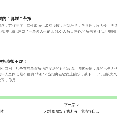
淋的＂邪婬＂苦报
问题，荒婬无度，其性取向也多有怪癖，混乱异常，失常理，没人伦，无
业极重,因此造成了一幕幕人生的悲剧,令人触目惊心,望后来者引以为戒啊!
.
福折寿报不虚！
扪心自问，那些在屏幕背后悄然发送的轻佻言语、暧昧表情，真的只是无
年人之间心照不宣的“情趣”？当指尖在键盘上跳跃，敲下一句句自以为风
，你是...
下一篇
剧本
邪淫堕胎毁了我所有，我痛恨自己