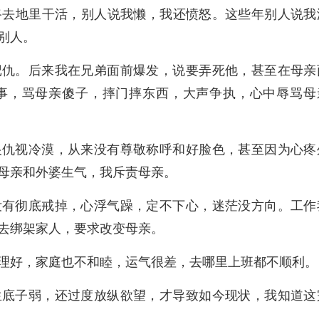
路去地里干活，别人说我懒，我还愤怒。这些年别人说我
别人。
记仇。后来我在兄弟面前爆发，说要弄死他，甚至在母亲
事，骂母亲傻子，摔门摔东西，大声争执，心中辱骂母
恨仇视冷漠，从来没有尊敬称呼和好脸色，甚至因为心疼
母亲和外婆生气，我斥责母亲。
没有彻底戒掉，心浮气躁，定不下心，迷茫没方向。工作
去绑架家人，要求改变母亲。
理好，家庭也不和睦，运气很差，去哪里上班都不顺利。
生底子弱，还过度放纵欲望，才导致如今现状，我知道这