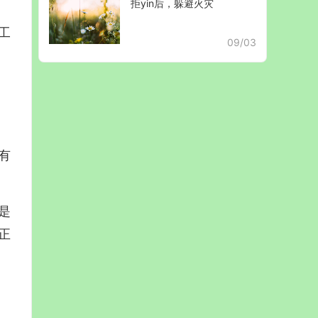
拒yin后，躲避火灾
工
09/03
有
是
正