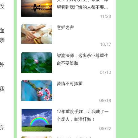
没
望看到我忏悔的人都不要再
犯错！
11/28
意婬之害
面
亲
10/17
智渡法师：远离杀业尊重生
命不要堕胎
外
01/10
爱情不可挥霍
我
09/18
17年重度手婬，让我成了一
个废人，血泪忏悔！
完
09/22