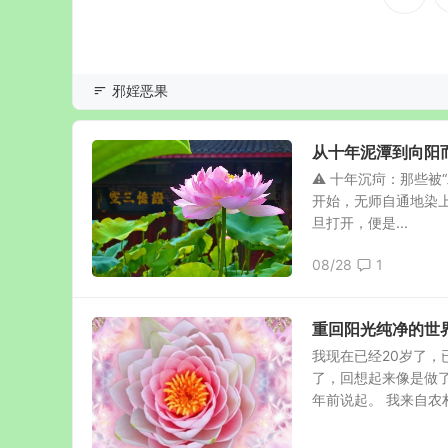
邪婬恶果
从十年泥潭到向阳
⚠️ 十年沉疴：那些被
开始，无师自通地染
旦打开，便是...
08/28
1
重回阳光纯净的世
我现在已经20岁了，
了，回想起来像是做
年前说起。 我来自农村