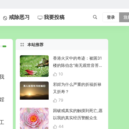
戒除恶习
我要投稿
登录
注
本站推荐
香港火灾中的奇迹：被困31
楼的陈伯念“南无观世音菩
萨”20小时奇迹生还！
10
我
邪婬为什么严重的折福折禄
又折寿？
婬
79
因破戒真实的触摸到死亡,愿
以我的真实经历警醒众生
工
44