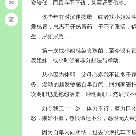
资较低，而且存不下钱，甚至还要借款。
这些年有时沉迷按摩，或者找小姐发
爱感冒，总离不开感冒药，干不了重活，
生
，尿频尿急……
第一次找小姐感染念珠菌，至今没有
表姐妹，或小时候有非分想法与举动。
从小因为体弱，父母心疼我不让多干
务。渐渐的越发敏感自卑自闭，回到家害
次离职也是抱怨活累，冲动离职，然后找不
如今我三十一岁，体力不行，脑力口
怒，嫉妒不服，怨恨命运不公，怨恨无人帮
因为自卑内向胆怯，过去学摩托车下