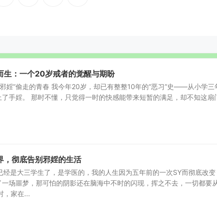
而生：一个20岁戒者的觉醒与期盼
“邪婬”偷走的青春 我今年20岁，却已有整整10年的“恶习”史——从小学三
上了手婬。 那时不懂，只觉得一时的快感能带来短暂的满足，却不知这扇
界，彻底告别邪婬的生活
已经是大三学生了，是学医的，我的人生因为五年前的一次SY而彻底改变
了一场噩梦，那可怕的阴影还在脑海中不时的闪现，挥之不去，一切都要
，家在...