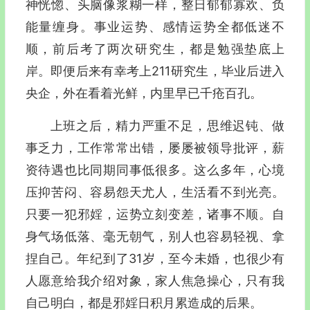
神恍惚、头脑像浆糊一样，整日郁郁寡欢、负
能量缠身。事业运势、感情运势全都低迷不
顺，前后考了两次研究生，都是勉强垫底上
岸。即便后来有幸考上211研究生，毕业后进入
央企，外在看着光鲜，内里早已千疮百孔。
上班之后，精力严重不足，思维迟钝、做
事乏力，工作常常出错，屡屡被领导批评，薪
资待遇也比同期同事低很多。这么多年，心境
压抑苦闷、容易怨天尤人，生活看不到光亮。
只要一犯邪婬，运势立刻变差，诸事不顺。自
身气场低落、毫无朝气，别人也容易轻视、拿
捏自己。年纪到了31岁，至今未婚，也很少有
人愿意给我介绍对象，家人焦急操心，只有我
自己明白，都是邪婬日积月累造成的后果。