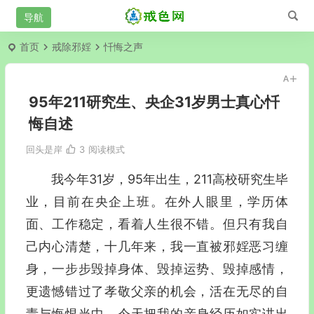
首页
戒除邪婬
忏悔之声
95年211研究生、央企31岁男士真心忏
悔自述
回头是岸
3
阅读模式
我今年31岁，95年出生，211高校研究生毕
业，目前在央企上班。在外人眼里，学历体
面、工作稳定，看着人生很不错。但只有我自
己内心清楚，十几年来，我一直被邪婬恶习缠
身，一步步毁掉身体、毁掉运势、毁掉感情，
更遗憾错过了孝敬父亲的机会，活在无尽的自
责与悔恨当中。今天把我的亲身经历如实讲出