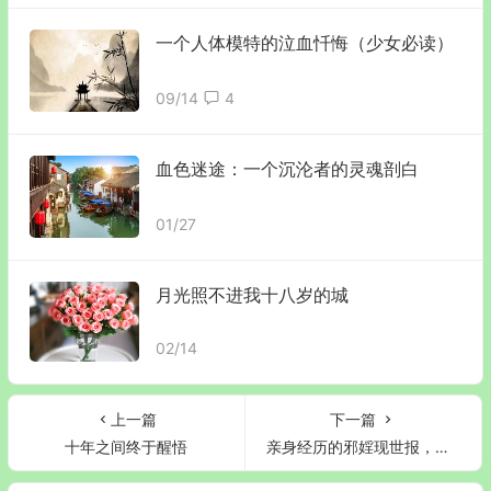
一个人体模特的泣血忏悔（少女必读）
09/14
4
血色迷途：一个沉沦者的灵魂剖白
01/27
月光照不进我十八岁的城
02/14
上一篇
下一篇
十年之间终于醒悟
亲身经历的邪婬现世报，邪婬就是在摧残父母和家庭