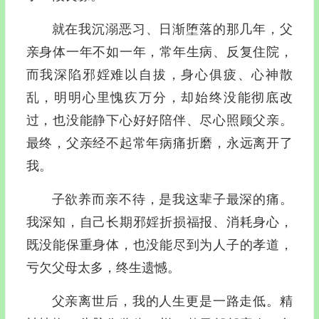
就在我沉溺恶习、日渐堕落的那几年，父
亲身体一年不如一年，常年生病、反复住院，
而我深陷邪婬难以自拔，身心俱疲、心神散
乱，明明心里愧疚万分，却始终没能彻底改
过，也没能静下心好好陪伴、尽心照顾父亲。
最终，父亲经不起常年病痛折磨，永远离开了
我。
子欲养而亲不待，是我这辈子最深的痛。
我深知，自己长期邪婬折损福报、消耗身心，
既没能保重身体，也没能尽到为人子的孝道，
亏欠父母太多，终生遗憾。
父亲离世后，我的人生更是一路走低。精