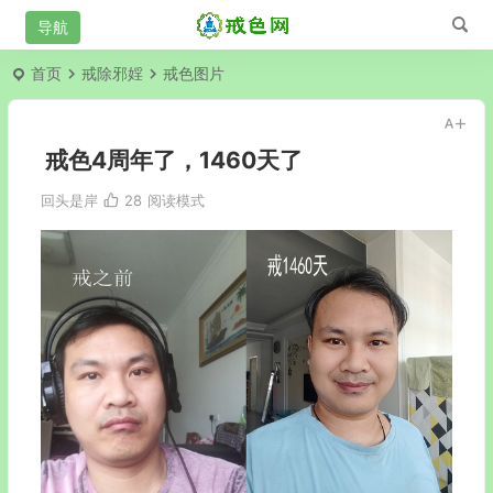
首页
戒除邪婬
戒色图片
戒色4周年了，1460天了
回头是岸
28
阅读模式