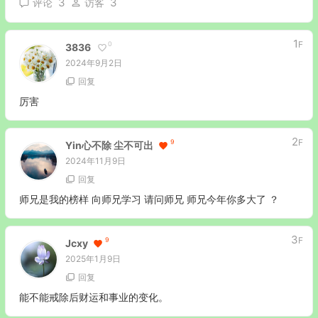
3
3
评论
访客
1
F
0
3836
2024年9月2日
回复
厉害
2
F
9
Yin心不除 尘不可出
2024年11月9日
回复
师兄是我的榜样 向师兄学习 请问师兄 师兄今年你多大了 ？
3
F
9
Jcxy
2025年1月9日
回复
能不能戒除后财运和事业的变化。