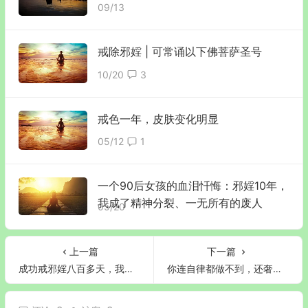
09/13
戒除邪婬 | 可常诵以下佛菩萨圣号
10/20
3
戒色一年，皮肤变化明显
05/12
1
一个90后女孩的血泪忏悔：邪婬10年，
我成了精神分裂、一无所有的废人
05/20
上一篇
下一篇
成功戒邪婬八百多天，我有六条经验（下）
你连自律都做不到，还奢谈什么自由？感恩这篇文章我看了无数遍，让我坚持自律的生活