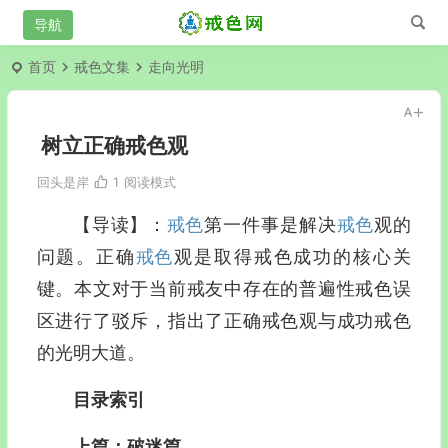
首页
戒色文集
走向光明
树立正确戒色观
回头是岸
1
阅读模式
【导读】：
戒色
第一件事是解决
戒色
观的
问题。正确
戒色
观是取得戒色成功的核心关
键。本文对于当前戒友中存在的普遍性戒色误
区进行了驳斥，指出了正确戒色观与成功戒色
的光明大道。
目录索引
上篇：破迷篇