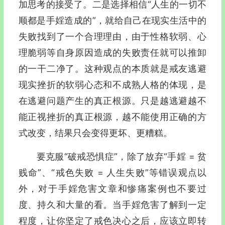
加思考的接受了。二是选择相信“人生的一切不
顺都是手婬造成的”，就给自己在现实生活中的
失败找到了一个合理理由，由于性格软弱、心
理脆弱等自身原因造成的失败责任就可以推卸
的一干二净了。这种观点的本质就是戒友逃避
现实挫折的软弱心态和不成熟人格的体现，是
在逃避问题产生的真正根源。只是越逃避越不
能正视挫折的真正根源，越不能使用正确的方
式改变，结果只会变得更坏、更糟糕。
要克服“破戒恐惧症”，除了放弃“手婬 = 贫
贱命”、“戒色失败 = 人生失败”等错误观点以
外，对于手婬危害文章和惨痛案例也不要过
度、持久和大量的看。当手婬危害了解到一定
程度，让你坚定了戒色决心之后，应该立即转