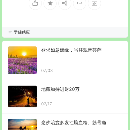
学佛感应
欲求如意姻缘，当拜观音菩萨
07/03
地藏加持进财20万
02/17
念佛治愈多发性脑血栓、筋骨痛