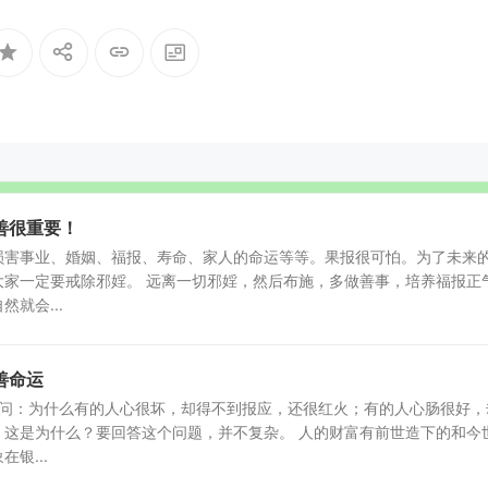
善很重要！
损害事业、婚姻、福报、寿命、家人的命运等等。果报很可怕。为了未来
大家一定要戒除邪婬。 远离一切邪婬，然后布施，多做善事，培养福报正
就会...
善命运
会问：为什么有的人心很坏，却得不到报应，还很红火；有的人心肠很好，
，这是为什么？要回答这个问题，并不复杂。 人的财富有前世造下的和今
银...