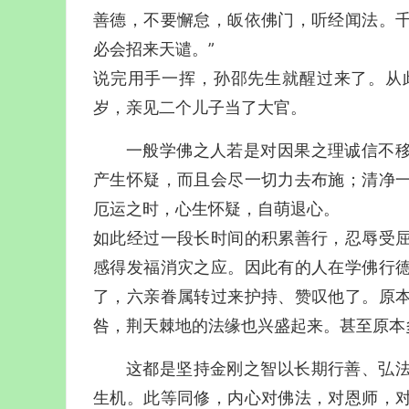
善德，不要懈怠，皈依佛门，听经闻法。
必会招来天谴。”
说完用手一挥，孙邵先生就醒过来了。从
岁，亲见二个儿子当了大官。
一般学佛之人若是对因果之理诚信不
产生怀疑，而且会尽一切力去布施；清净
厄运之时，心生怀疑，自萌退心。
如此经过一段长时间的积累善行，忍辱受
感得发福消灾之应。因此有的人在学佛行
了，六亲眷属转过来护持、赞叹他了。原
咎，荆天棘地的法缘也兴盛起来。甚至原本
这都是坚持金刚之智以长期行善、弘
生机。此等同修，内心对佛法，对恩师，