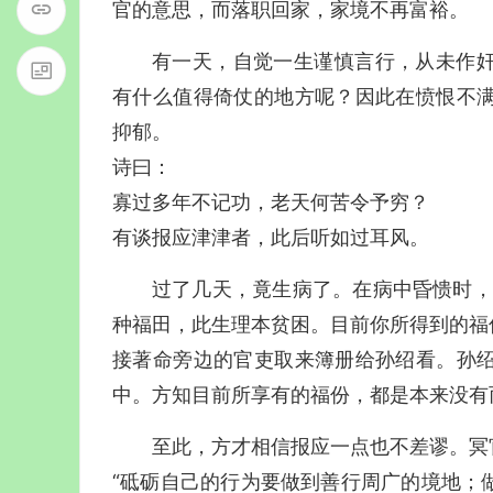
官的意思，而落职回家，家境不再富裕。
有一天，自觉一生谨慎言行，从未作
有什么值得倚仗的地方呢？因此在愤恨不
抑郁。
诗曰：
寡过多年不记功，老天何苦令予穷？
有谈报应津津者，此后听如过耳风。
过了几天，竟生病了。在病中昏愦时，
种福田，此生理本贫困。目前你所得到的福
接著命旁边的官吏取来簿册给孙绍看。孙
中。方知目前所享有的福份，都是本来没有
至此，方才相信报应一点也不差谬。冥
“砥砺自己的行为要做到善行周广的境地；