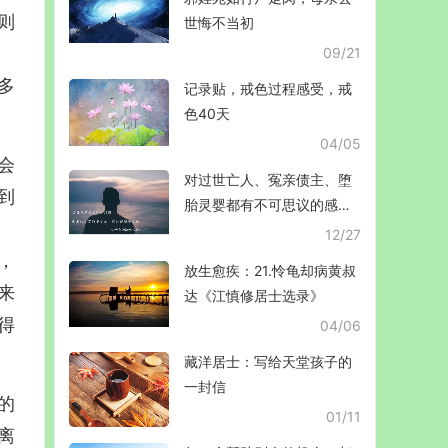
则
世悔不当初
09/21
多
记录贴，戒色过程感受，戒
色40天
04/05
会
对过世亡人、冤亲债主、堕
到
胎灵婴都有不可思议的感应
的超度文
12/27
，
放生愈疾：21.怜龟却病黄叔
来
达《江慎修居士选录》
得
04/06
藏洋居士：写给天堂孩子的
一封信
的
01/11
离