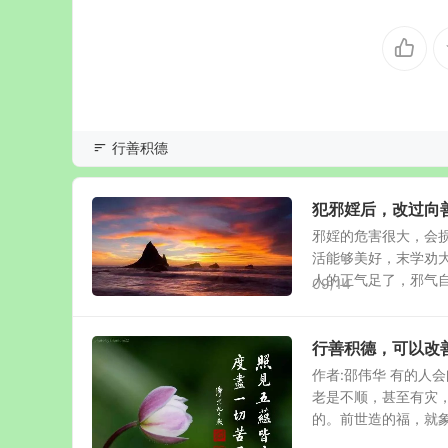
行善积德
犯邪婬后，改过向
邪婬的危害很大，会
活能够美好，末学劝
人的正气足了，邪气自然
09/14
行善积德，可以改
作者:邵伟华 有的人
老是不顺，甚至有灾
的。前世造的福，就象在