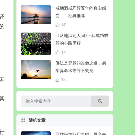
戒烟酒戒邪婬五年的真实感
受——经典推荐
还
30
的
《从地狱到人间》–我成功戒
婬的心路历程
14
佛法是究竟的改命之道，易
学算命术等并不究竟
未
15
其
随机文章
行
邪婬宛如行尸走肉，母亲去