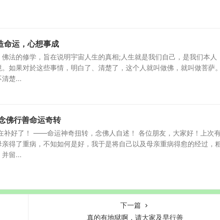
造命运，心想事成
：佛法的修学，旨在说明宇宙人生的真相;人生就是我们自己，是我们本人
境。如果对於这些事情，明白了、清楚了，这个人就叫做佛，就叫做菩萨。
楚...
 念佛行善命运奇转
在补好了！ ——命运神奇扭转，念佛人自述！ 各位朋友，大家好！上次
母亲得了重病，不知如何是好，我于是将自己以及母亲重病得愈的经过，
留...
下一篇
真的有地狱啊，请大家及早行善