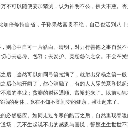
千万不可以随便妄加猜测，认为神明不公，佛天不慈。否
此加倍修持自省，子孙果然富贵不绝，自己也活到八十
移，则心中自可一片皓白、清明，对力行善德之事自然不
一切心去忍辱、包容；去爱护、宽恕怨仇之众。不会在受
屈之后，当然可以如同弓箭拉满了，就射出穿杨之箭一般
德之后心地开阔了，怨心消融了。有的人人际关系和悦起
本不顺的事业；贫蹇的财运通顺、富裕起来了。以前动辄
多病的身体，竟在不知不觉间变的健康，强壮起来了。
法的必然感应。如同走过冬寒的酷苦之后，自然重现春暖
对道场，无不生起说不出的感恩与喜悦，誓愿生生世世不