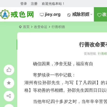
登录
注册
欢迎光临本站！
jiey.org
戒除邪婬
改
首页
改变命运
行善积德
行善改命要
觉海慈航
行善
确信因果，净舍无疑，福应有自
寄梦续录一书中记载：
湖州有位孙邵先生，与写【了凡四训】的
格】等劝善的书相赠。孙邵先生因而日日以
当他年纪四十多岁之时，当年辛辛苦