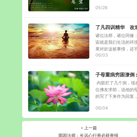
05/28
了凡四训精华 改
诸位法师，诸位同修
宙就是我们生活的环
果对於这桩事情，还不清
06/03
子母重病穷困潦倒
内脏烂了几个洞，现
位佛友求助，说他的
的写了下来作为回复，并
06/04
上一篇
圆因法师：长远心行善必获善报