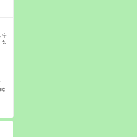
，宇
 如
有一
粗略