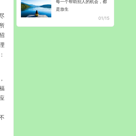
每一个帮助别人的机会，都
是放生
尽
01/15
所
招
理
：
，
福
应
不