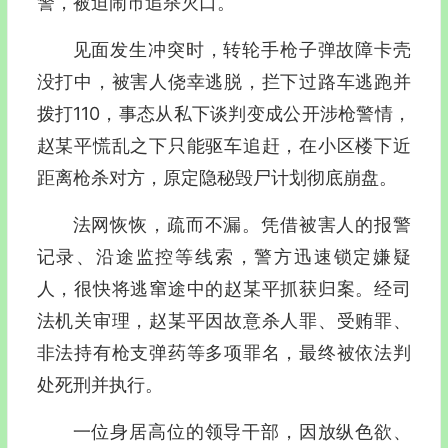
警，被迫闹市追杀灭口。
见面发生冲突时，转轮手枪子弹故障卡壳
没打中，被害人侥幸逃脱，拦下过路车逃跑并
拨打110，事态从私下谈判变成公开涉枪警情，
赵某平慌乱之下只能驱车追赶，在小区楼下近
距离枪杀对方，原定隐秘毁尸计划彻底崩盘。
法网恢恢，疏而不漏。凭借被害人的报警
记录、沿途监控等线索，警方迅速锁定嫌疑
人，很快将逃窜途中的赵某平抓获归案。经司
法机关审理，赵某平因故意杀人罪、受贿罪、
非法持有枪支弹药等多项罪名，最终被依法判
处死刑并执行。
一位身居高位的领导干部，因放纵色欲、