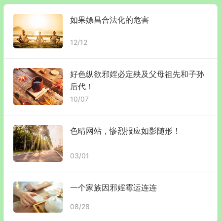
如果嫖昌合法化的危害
12/12
好色纵欲邪婬必定殃及父母祖先和子孙
后代！
10/07
色晴网站，惨烈报应如影随形！
03/01
一个家族因邪婬霉运连连
08/28