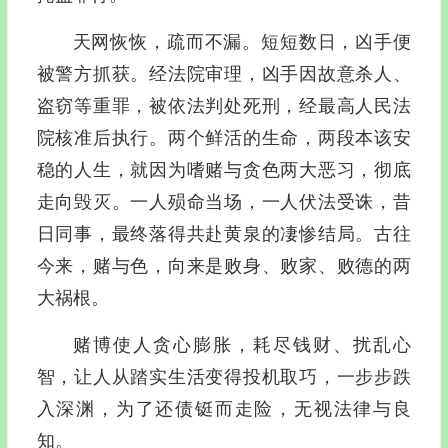
天网恢恢，疏而不漏。短短数日，凶手便
被警方抓获。经法院审理，凶手因故意杀人、
盗窃等重罪，被依法判处死刑，经最高人民法
院核准后执行。两个鲜活的生命，两段本该安
稳的人生，就因为嗜赌与贪色两大恶习，彻底
走向毁灭。一人殒命当场，一人伏法受诛，昔
日同事，最终落得共赴黄泉的凄惨结局。古往
今来，赌与色，向来是败身、败家、败德的两
大祸根。
赌博使人贪心膨胀，耗尽钱财、扰乱心
智，让人从踏实生活变得投机取巧，一步步跌
入深渊，为了还债铤而走险，无视法律与良
知。