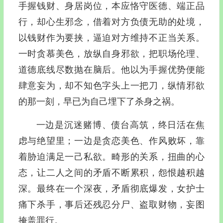
手握钱财、身居岗位，本应恪守医德、端正品
行，却心生邪念，借着对方负债无助的处境，
以钱财作为要挟，逼迫对方维持不正当关系。
一时贪慕美色，放纵自身邪欲，把职场伦理、
道德底线尽数抛在脑后。他以为手握优势便能
肆意妄为，却不知色字头上一把刀，纵情邪欲
的那一刻，早已为自己埋下了杀身之祸。
一边是沉迷赌博、债台高筑，终日活在焦
虑与绝望里；一边是贪恋美色、作风败坏，靠
着胁迫满足一己私欲。畸形的关系，扭曲的心
态，让二人之间的矛盾不断累积，怨恨越积越
深。最终在一个深夜，矛盾彻底爆发，女护士
痛下杀手，事后还残忍分尸、盗取财物，妄图
掩盖罪行。