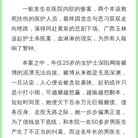
一桩发生在医院内部的惨案，两个本该救
死扶伤的医护人员，最终因贪念与恶习双双走
向绝路，落得同赴黄泉的悲剧下场。广西玉林
这起护士杀医案，血淋淋的现实，为所有人敲
响了警钟。
本案之中，年仅25岁的女护士深陷网络赌
博的泥潭无法自拔。赌博从来都是无底深渊，
一旦沾染，人心便会被贪欲裹挟。起初或许只
是小打小闹，可越赌越想赢，越输越想翻本，
短短时间里，她便欠下百余万元巨额赌债。债
务压身、走投无路之际，她一步步偏离正道，
为了借钱放下底线，和本院一名50多岁男医生
产生了不正当的纠葛。而这名年长的男医生，