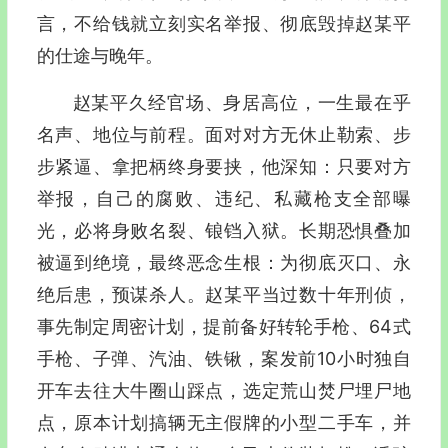
言，不给钱就立刻实名举报、彻底毁掉赵某平
的仕途与晚年。
赵某平久经官场、身居高位，一生最在乎
名声、地位与前程。面对对方无休止勒索、步
步紧逼、拿把柄终身要挟，他深知：只要对方
举报，自己的腐败、违纪、私藏枪支全部曝
光，必将身败名裂、锒铛入狱。长期恐惧叠加
被逼到绝境，最终恶念生根：为彻底灭口、永
绝后患，预谋杀人。赵某平当过数十年刑侦，
事先制定周密计划，提前备好转轮手枪、64式
手枪、子弹、汽油、铁锹，案发前10小时独自
开车去往大牛圈山踩点，选定荒山焚尸埋尸地
点，原本计划搞辆无主假牌的小型二手车，并