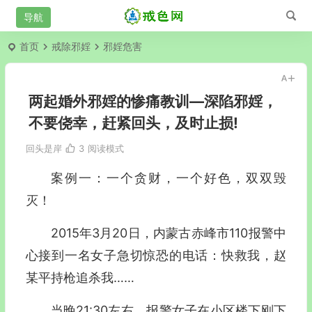
首页
戒除邪婬
邪婬危害
两起婚外邪婬的惨痛教训—深陷邪婬，
不要侥幸，赶紧回头，及时止损!
回头是岸
3
阅读模式
案例一：一个贪财，一个好色，双双毁
灭！
2015年3月20日，内蒙古赤峰市110报警中
心接到一名女子急切惊恐的电话：快救我，赵
某平持枪追杀我……
当晚21:30左右，报警女子在小区楼下刚下