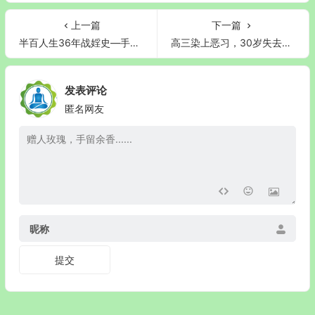
上一篇
下一篇
半百人生36年战婬史—手婬22年+戒断14年
高三染上恶习，30岁失去行走能力：一个过来人的真实忏悔
发表评论
匿名网友
昵称