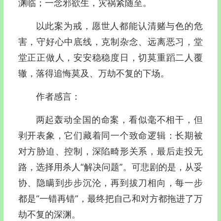
渊临；一念邪欲生，灾祸紧随至。
以此案为戒，愿世人都能认清赌与色的危
害，守好心中底线，克制杂念、远离恶习，堂
堂正正做人，安安稳稳度日，切莫重蹈二人覆
辙，落得追悔莫及、万劫不复的下场。
作者感言：
两起轰动全国的命案，看似毫不相干，但
剥开表象，它们藏着同一个致命逻辑：长期被
对方胁迫、控制，深陷畸形关系，最后走投无
路，选择用杀人“解决问题”。可悲剧的是，从妥
协、隐瞒到步步沉沦，再到拔刀相向，每一步
都是“一错再错”，最终把自己和对方都拖进了万
劫不复的深渊。