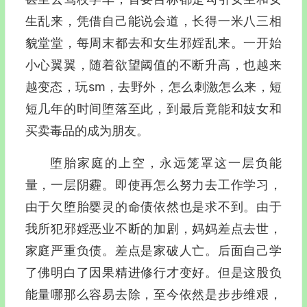
生乱来，凭借自己能说会道，长得一米八三相
貌堂堂，每周末都去和女生邪婬乱来。一开始
小心翼翼，随着欲望阈值的不断升高，也越来
越变态，玩sm，去野外，怎么刺激怎么来，短
短几年的时间堕落至此，到最后竟能和妓女和
买卖毒品的成为朋友。
堕胎家庭的上空，永远笼罩这一层负能
量，一层阴霾。即使再怎么努力去工作学习，
由于欠堕胎婴灵的命债依然也是求不到。由于
我所犯邪婬恶业不断的加剧，妈妈差点去世，
家庭严重负债。差点是家破人亡。后面自己学
了佛明白了因果精进修行才变好。但是这股负
能量哪那么容易去除，至今依然是步步维艰，