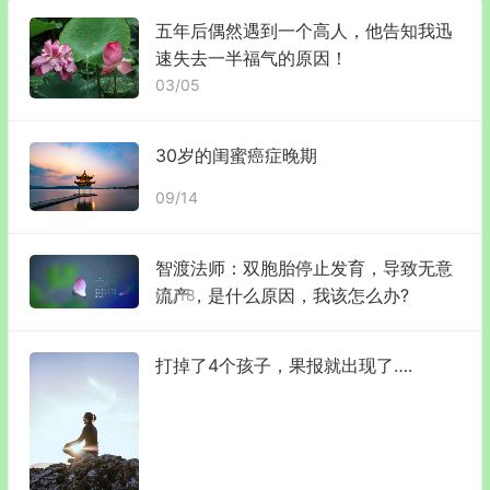
五年后偶然遇到一个高人，他告知我迅
速失去一半福气的原因！
03/05
30岁的闺蜜癌症晚期
09/14
智渡法师：双胞胎停止发育，导致无意
流产，是什么原因，我该怎么办?
01/18
打掉了4个孩子，果报就出现了….