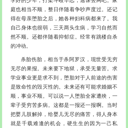
学好的少年，打架斗殴早恋，逃课去网吧。家
庭也相当不顺，整日伴随着争吵声度过。还记
得在母亲堕胎之后，她各种妇科病都来了。我
自己身体也很弱，三天两头生病，学习自然而
然不顺。还都伴随着抑郁症。经常有跳楼自杀
的冲动。
杀胎伤胎，相当于杀阿罗汉，现世受无穷
无尽的果报。未来要下地狱，承受无量苦。求
学业事业更是求不到，堕胎对于人前途的伤害
是致命性的毁灭性的。未来还有可能求婚姻不
顺，事业不顺。可以说一人堕胎全家遭殃，一
辈子受穷苦多病。这都是一报还一报啊。当时
把婴儿肢解掉，给婴儿无尽的痛苦，得人身本
就是千载难逢的机会，硬生生的因为一己私