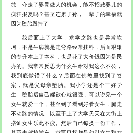
欲，夺走了婴灵做人的机会，能不招致婴儿的
疯狂报复吗？甚至连累子孙，一辈子的幸福就
因为堕胎毁掉了。
我后面上了大学，求学之路也是异常坎
坷，不是生病就是走弯路经常挂科，后面艰难
的专升本上了本科，也是花了大价钱因为是民
办的。我常常反思为什么生命对我这么不公，
我到底做错了什么？后面在佛教里找到了答
案，就是父母亲堕胎。我小学还是个三好学
生。堕胎后自己婬欲心就很强，可以说见一个
女生就爱一个，甚至到了看到好看女生，腿走
不动路的情况。以至于上了大学天天在大街上
搭讪女生乐此不疲。然后自己每换一份工作，
甚至去驾校学车，首要目标都是勾引女生和女