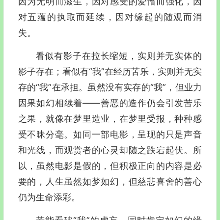
因为无明而滋生，因对感受的爱憎而强化，因
对五蕴的执取而延续，因对缘起的随观而消
失。
看似有影子在拉长缩短，实则并无实体的
影子存在；看似有“我”在经历苦乐，实则并无实
存的“我”在承担。虽然没有实存的“我”，但业力
因果如幻相续着—―善恶的造作仍会引发苦乐
之果，就像在梦里造业，在梦里受报，种种感
受不昧分毫。如同一部电影，呈现的只是声音
和光线，而观赏者的心灵却随之跌宕起伏。所
以，虽然电影是假的，但积极正向的内容是必
要的，人生虽然如梦如幻，但慈悲喜舍的善心
仍为生命添彩。