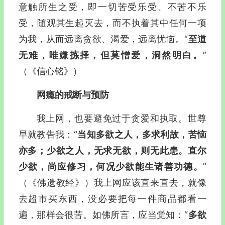
意触所生之受，即一切苦受乐受、不苦不乐
受，随观其生起灭去，而不执着其中任何一项
为我，从而远离贪欲、渴爱，远离忧恼。“
至道
无难，唯嫌拣择，但莫憎爱，洞然明白。
”
（《信心铭》）
网瘾的戒断与预防
我上网，也要避免过于贪爱和执取。世尊
早就教告我：“
当知多欲之人，多求利故，苦恼
亦多；少欲之人，无求无欲，则无此患。直尔
少欲，尚应修习，何况少欲能生诸善功德。
”
（《佛遗教经》）
我上网应该直来直去，就像
去超市买东西，没必要把每一件商品都看一
遍，那样会很苦。如佛所言，应当觉知：“
多欲