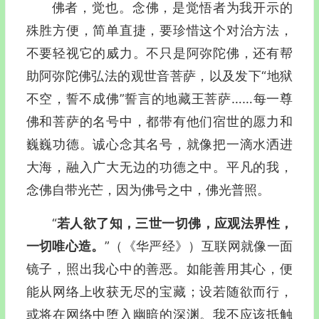
佛者，觉也。念佛，是觉悟者为我开示的
殊胜方便，简单直捷，要珍惜这个对治方法，
不要轻视它的威力。不只是阿弥陀佛，还有帮
助阿弥陀佛弘法的观世音菩萨，以及发下“地狱
不空，誓不成佛”誓言的地藏王菩萨……每一尊
佛和菩萨的名号中，都带有他们宿世的愿力和
巍巍功德。诚心念其名号，就像把一滴水洒进
大海，融入广大无边的功德之中。平凡的我，
念佛自带光芒，因为佛号之中，佛光普照。
“
若人欲了知，三世一切佛，应观法界性，
一切唯心造。
”
（《华严经》）
互联网就像一面
镜子，照出我心中的善恶。如能善用其心，便
能从网络上收获无尽的宝藏；设若随欲而行，
或将在网络中堕入幽暗的深渊。我不应该抵触