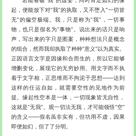
若能看破“我”的虚妄，同时肯定如幻的缘
起，便能放下对“我”的执取，又不堕入“一切皆
无”的偏空极端。我，只是称为“我”，一切事
物，也只是假名为“事物”。说出来的话只是响
声，写出来的字只是图案，种种想法只是概念
的组合，然而我却执取了种种“意义”以为真实。
正因语言文字是因缘和合而生的，所以它能够
增删变化，展现它的无穷妙用。用文字而不执
着于文字相，正思维而不拘泥于思想—―达到
这样的任运自如，就需要
空性
的见地作为前
提。缘起性空本是一体，一切现象皆无自性，
这就是“
无我
”。观一切法无我，才可能领悟“空”
的含义—―假名虽非实有，但功用不虚，因果
即便如幻，但了了分明。