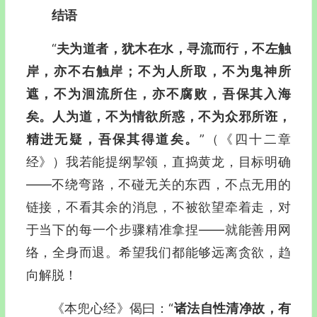
结语
“
夫为道者，犹木在水，寻流而行，不左触
岸，亦不右触岸；不为人所取，不为鬼神所
遮，不为洄流所住，亦不腐败，吾保其入海
矣。人为道，不为情欲所惑，不为众邪所诳，
精进无疑，吾保其得道矣。
”
（《四十二章
经》）
我若能提纲挈领，直捣黄龙，目标明确
—―不绕弯路，不碰无关的东西，不点无用的
链接，不看其余的消息，不被欲望牵着走，对
于当下的每一个步骤精准拿捏—―就能善用网
络，全身而退。希望我们都能够远离贪欲，趋
向解脱！
《本兜心经》偈曰：“
诸法自性清净故，有