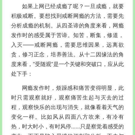
如果上网已经成瘾了呢？一旦成瘾，就要
积极戒断。要想找到戒断网瘾的方法，需要先
分析成瘾的机制。从
四圣谛
的角度来看，网瘾
发作时的感受属于苦谛。知苦，断集，修道，
入灭—―戒断网瘾，需要思维因果，远离欲
贪，修习正念，培养善法。从
十二因缘
法的角
度来看，“受随观”是一个关键和突破口，应从此
处下手：
网瘾发作时，烦躁感和痛苦变得明显，此
时只需观察就好，观察痛苦生起与灭去的过
程，观察快乐的出现与消失，就像看着天气的
变化一样。比如风从四面八方吹来，有冷有
热，时大时小，有时风停……只是察觉着感受的