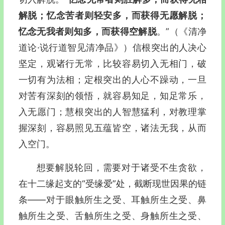
解脱；忆念苦者则轻安多，而获得无愿解脱；
忆念无我者则知多，而获得空解脱
。”
（《清净
道论·说行道智见清净品》）
信根突出的人决心
坚定，观诸行无常，比较容易切入无相门，破
一切有为法相；定根突出的人心不躁动，一旦
对苦有深刻的领悟，就容易知足，知足常乐，
入无愿门；慧根突出的人智慧猛利，对教理掌
握深刻，容易照见
五蕴皆空
，诸法无我，从而
入空门。
想要解脱轮回，需要对于诸受不生贪欲，
在十二缘起支的“受缘爱”处，截断现世因果的链
条—―对于眼触所生之受、耳触所生之受、鼻
触所生之受、舌触所生之受、身触所生之受、