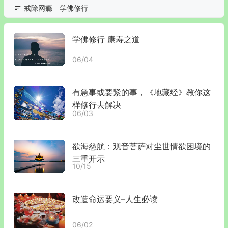
戒除网瘾
学佛修行
学佛修行 康寿之道
06/04
有急事或要紧的事，《地藏经》教你这
样修行去解决
06/03
欲海慈航：观音菩萨对尘世情欲困境的
三重开示
10/15
改造命运要义–人生必读
06/02