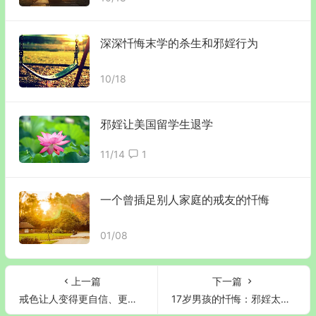
深深忏悔末学的杀生和邪婬行为
10/18
邪婬让美国留学生退学
11/14
1
一个曾插足别人家庭的戒友的忏悔
01/08
上一篇
下一篇
戒色让人变得更自信、更快乐！
17岁男孩的忏悔：邪婬太痛苦了，愿大家都能早日醒悟！