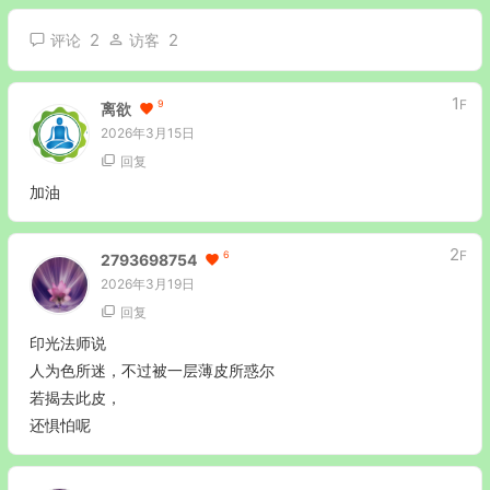
2
2
评论
访客
1
F
9
离欲
2026年3月15日
回复
加油
2
F
6
2793698754
2026年3月19日
回复
印光法师说
人为色所迷，不过被一层薄皮所惑尔
若揭去此皮，
还惧怕呢