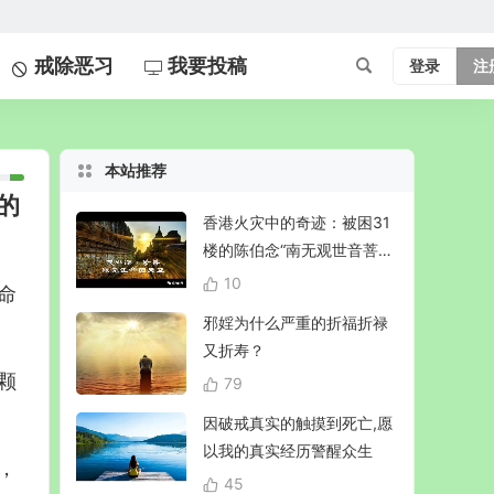
戒除恶习
我要投稿
登录
注
本站推荐
的
香港火灾中的奇迹：被困31
楼的陈伯念“南无观世音菩
萨”20小时奇迹生还！
10
命
邪婬为什么严重的折福折禄
又折寿？
颗
79
因破戒真实的触摸到死亡,愿
以我的真实经历警醒众生
，
45