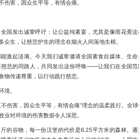
不伤害，因
众生平等，有情会痛
。
向全国发出诚挚呼吁：让公益纯素宴，尤其是像
雨花斋
这
多众生，让慈悲护生的理念在烟火人间落地生根。
都能激起涟漪。
今天我们诚挚邀请全国素食自媒体、生命
怀慈悲的同路人，共同发出这份呼唤——让我们在全国范
食物传递尊重，以行动践行慈悲。
环境。
互不伤害，因众生平等，有情会痛
”理念的温柔践行。
全球
牧业对环境的伤害数据令人深思。
斤的谷物，每一份汉堡的代价是6.25平方米的森林。通