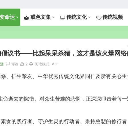
变命运
戒色文集
传统文化
传统视频
的倡议书——比起呆呆杀猪，这才是该火爆网络
生活
评论
2
阅读模式
同修、护生挚友、中华优秀传统文化界同仁及所有关心生
对生命逝去的惋惜、对众生苦难的悲悯，正深深叩击着每一
守素食的践行者、守护生灵的行动者、秉持慈悲的修行者