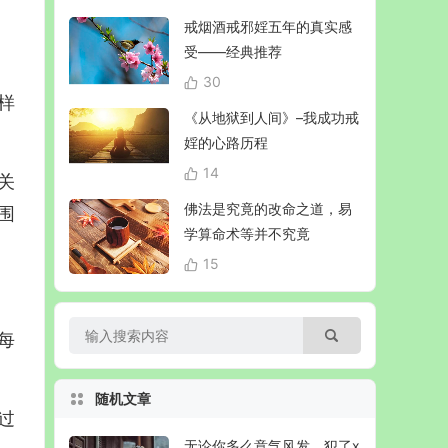
戒烟酒戒邪婬五年的真实感
受——经典推荐
30
样
《从地狱到人间》–我成功戒
婬的心路历程
14
关
佛法是究竟的改命之道，易
围
学算命术等并不究竟
15
每
随机文章
过
无论你多么意气风发，犯了x