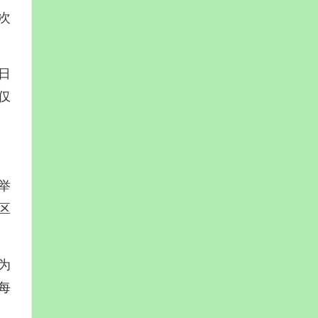
次
日
仅
举
区
为
每