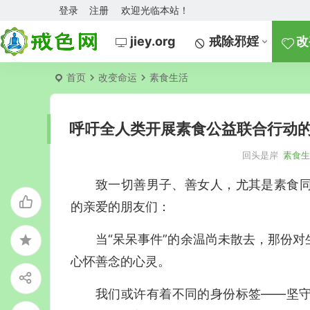
登录
注册
欢迎光临本站！
jiey.org
戒除邪婬
改
首页
改变命运
素食生活
呼吁全人类开展素食公益联合行动
回头是岸
素食
致一切善男子、善女人，尤其是素食
的亲爱的朋友们：
当“呆呆事件”的余温尚未散去，那份
心怀善念的心灵。
我们或许有着不同的身份标签——坚