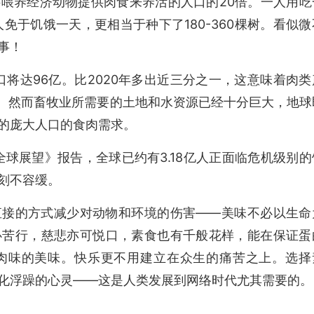
喂养经济动物提供肉食来养活的人口的20倍。
一人用吃
免于饥饿一天，更相当于种下了180-360棵树。
看似微
事！
口将达96亿。比2020年多出近三分之一，这意味着肉类
吨。然而畜牧业所需要的土地和水资源已经十分巨大，地球
的庞大人口的食肉需求。
全球展望》报告，全球已约有3.18亿人正面临
危机级别的
刻不容缓。
直接的方式减少对动物和环境的伤害——
美味不必以生命
必苦行，慈悲亦可悦口，素食也有千般花样，能在保证蛋
肉味的美味。快乐更不用建立在众生的痛苦之上。选择
化浮躁的心灵——这是人类发展到网络时代尤其需要的。