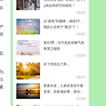
一
y就会得的可怕报应！
不
10/03
从“废柴”到巅峰：戒掉SY，
产
我的人生终于“重启”了！
即
10/07
第43季：论气色及容貌气色
恢复之秘技
饥
07/09
好了伤疤忘了疼…
为
09/21
白
梦参长老：人家富贵你不要
素
羡慕，你多做好事、莫问前
程■
01/09