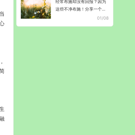
经常布施却没有回报？因为
这些不净布施！分享一个当
当
下就能受益的布施诀窍！
01/08
心
，
简
生
融