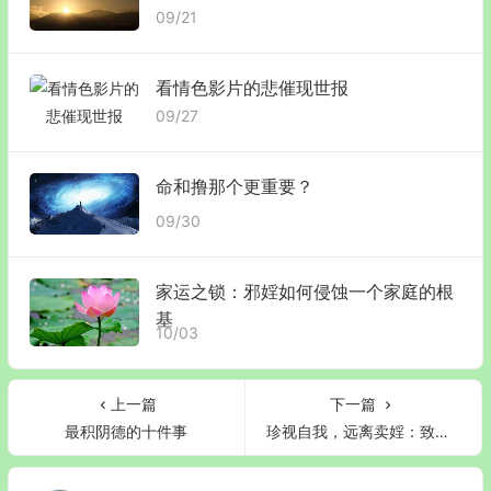
09/21
看情色影片的悲催现世报
09/27
命和撸那个更重要？
09/30
家运之锁：邪婬如何侵蚀一个家庭的根
基
10/03
上一篇
下一篇
最积阴德的十件事
珍视自我，远离卖婬：致每一位女孩的生命之书