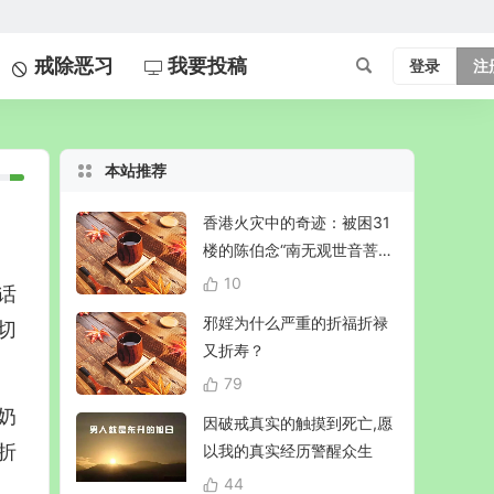
戒除恶习
我要投稿
登录
注
本站推荐
香港火灾中的奇迹：被困31
楼的陈伯念“南无观世音菩
萨”20小时奇迹生还！
10
话
邪婬为什么严重的折福折禄
切
又折寿？
79
奶
因破戒真实的触摸到死亡,愿
折
以我的真实经历警醒众生
44