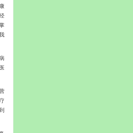
康
经
掌
我
病
医
营
疗
到