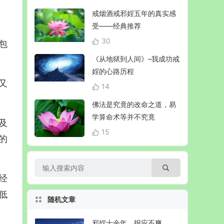
戒烟酒戒邪婬五年的真实感
受——经典推荐
30
包
《从地狱到人间》–我成功戒
婬的心路历程
又
14
佛法是究竟的改命之道，易
学算命术等并不究竟
及
15
的
经
低
随机文章
邪婬十余年，报应不爽