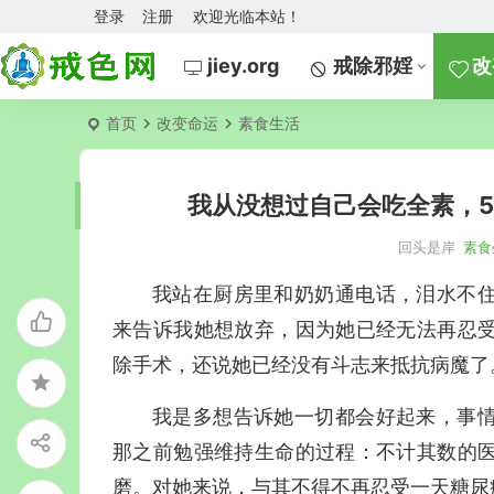
登录
注册
欢迎光临本站！
jiey.org
戒除邪婬
改
首页
改变命运
素食生活
我从没想过自己会吃全素，
回头是岸
素食
我站在厨房里和奶奶通电话，泪水不住
来告诉我她想放弃，因为她已经无法再忍
除手术，还说她已经没有斗志来抵抗病魔了
我是多想告诉她一切都会好起来，事
那之前勉强维持生命的过程：不计其数的
磨。对她来说，与其不得不再忍受一天糖尿