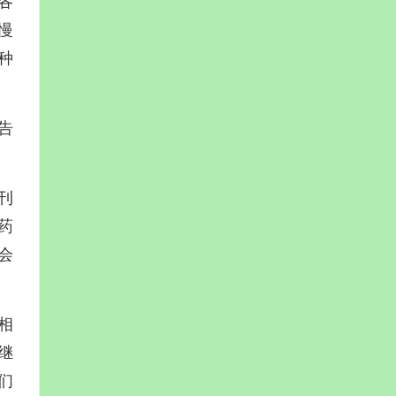
各
慢
种
告
刊
药
会
相
继
们