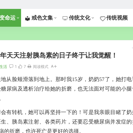
变命运
戒色文集
传统文化
传统视频
5年天天注射胰岛素的日子终于让我觉醒！
生活
1
7
阅读模式
地从脸颊滑落到地上。那时我15岁，奶奶57了，她打电
受糖尿病及透析治疗给她的折磨，也无法面对可能的小腿
。
情会有转机，她可以再坚持一下的！可是我亲眼目睹了奶
医生、胰岛素注射、各类药片，还要忍受糖尿病并发症的
病的折磨，也许死亡是更好的选择。