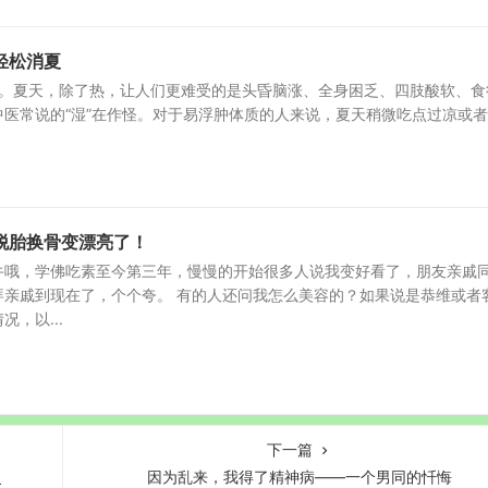
轻松消夏
。夏天，除了热，让人们更难受的是头昏脑涨、全身困乏、四肢酸软、食
医常说的“湿”在作怪。对于易浮肿体质的人来说，夏天稍微吃点过凉或
脱胎换骨变漂亮了！
牛哦，学佛吃素至今第三年，慢慢的开始很多人说我变好看了，朋友亲戚
拜亲戚到现在了，个个夸。 有的人还问我怎么美容的？如果说是恭维或者
，以...
下一篇
灵
因为乱来，我得了精神病——一个男同的忏悔