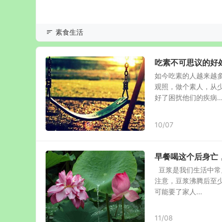
素食生活
吃素不可思议的好
如今吃素的人越来越
观照，做个素人，从
好了困扰他们的疾病…… 
10/07
早餐喝这个后身亡
豆浆是我们生活中常
注意，豆浆沸腾后至少
可能要了家人...
11/08