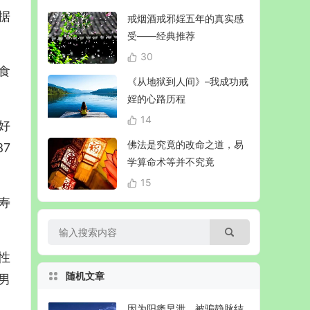
据
戒烟酒戒邪婬五年的真实感
受——经典推荐
30
食
《从地狱到人间》–我成功戒
婬的心路历程
14
好
佛法是究竟的改命之道，易
7
学算命术等并不究竟
15
寿
性
随机文章
男
因为阳痿早泄，被骗静脉结