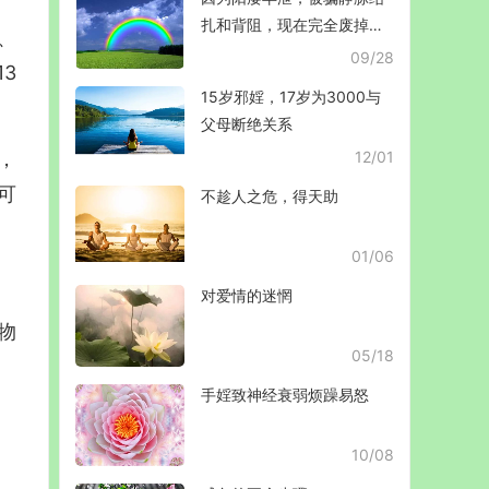
扎和背阻，现在完全废掉
、
了！
09/28
3
15岁邪婬，17岁为3000与
父母断绝关系
，
12/01
可
不趁人之危，得天助
01/06
对爱情的迷惘
物
05/18
。
手婬致神经衰弱烦躁易怒
10/08