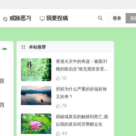
戒除恶习
我要投稿
登录
注
本站推荐
香港火灾中的奇迹：被困31
楼的陈伯念“南无观世音菩
萨”20小时奇迹生还！
10
原
邪婬为什么严重的折福折禄
又折寿？
西
79
因破戒真实的触摸到死亡,愿
以我的真实经历警醒众生
44