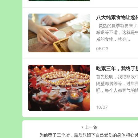
八大纯素食物让您
炎热的夏季就要来了
减退等不适，这就是中
咸的食物，就会...
05/23
吃素三年，我终于
首先说明，我绝非吹
隔壁邻居等等，过年
吧，每个人都客气的情况
10/07
上一篇
为他堕了三个胎，最后只留下自己受伤的身体和心