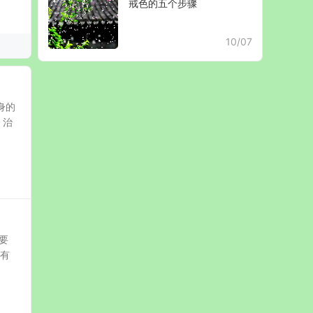
戒色的五个步骤
10/07
身的
，治
要
，有