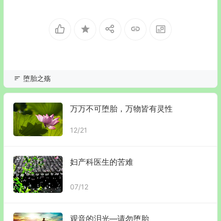
堕胎之殇
万万不可堕胎，万物皆有灵性
12/21
妇产科医生的苦难
07/12
观音的泪光—请勿堕胎