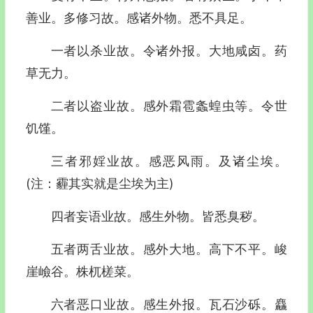
善业。多修习故。感诸外物。悉不具足。
一者以杀业故。令诸外报。大地咸卤。药
草无力。
二者以盗业故。感外霜雹螽蝗虫等。令世
饥馑。
三者邪婬业故。感恶风雨。及诸尘埃。
(注：霾其实就是尘埃为主)
四者妄语业故。感生外物。皆悉臭秽。
五者两舌业故。感外大地。高下不平。峻
崖嶮谷。株杌槎菜。
六者恶口业故。感生外报。瓦石沙砾。麤