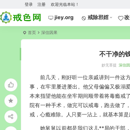
登录
注册
欢迎光临本站！
jiey.org
戒除邪婬
改
首页
深信因果
不干净的
妙无菩提
深信
前几天，刚好听一位亲戚讲到一件这
事，在牢里屡进屡出。他父母偏偏又极溺
本来指望他能在坐牢期间顺带着将毒瘾戒
院有一种手术，做完可以戒毒，跑去做了
戒，心瘾难除。人只要一沾上，就基本算是
她舅舅以前都是我们这儿**局的干部