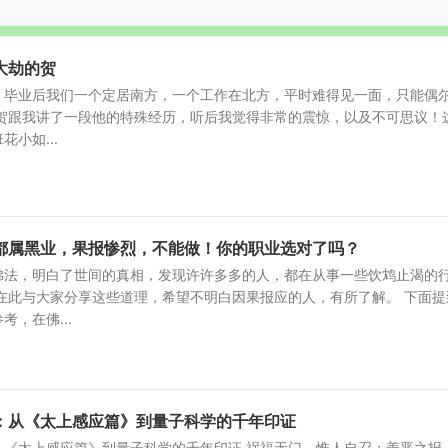
大劫的贺
，毕业后我们一个定居南方，一个工作在北方，平时难得见一面，只能偶
次贺跟我讲了一段他的特殊经历，听后我觉得非常的震惊，以及不可思议！
小如...
都属黑业，果报惨烈，不能做！你的职业选对了吗？
佛法，明白了世间的真相，发现许许多多的人，都在从事一些饮鸩止渴的
在此与大家分享这些道理，希望不明白因果报应的人，有所了解。 下面提
，在佛...
：从《太上感应篇》到量子科学的千年印证
从《太上感应篇》到量子科学的千年印证 祸福无门，惟人自召；善恶之报