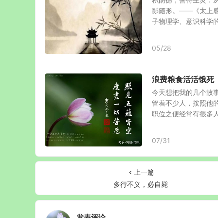
影随形。——《太上感
子物理学、意识科学的.
05/28
浪费粮食活活饿死
今天想把我的几个故事
管着不少人，按照他
职位之便经常有很多人.
07/31
上一篇
多行不义，必自毙
发表评论