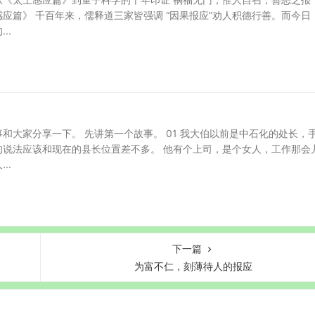
应篇》 千百年来，儒释道三家皆强调 “因果报应”劝人积德行善。而今日
..
和大家分享一下。 先讲第一个故事。 01 我大伯以前是中石化的处长，
的说法应该和现在的县长位置差不多。 他有个上司，是个女人，工作那会
..
下一篇
为富不仁，刻薄待人的报应