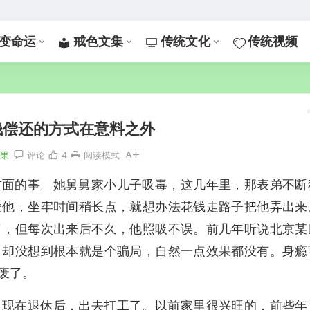
变命运
戒色文集
传统文化
传统视频
钱偿还的方式在意料之外
因果
评论
4
阅读模式
方面的事。她舅舅家小儿子吸毒，这几年里，那表弟不断
爱他，坐牢时间稍长点，就想办法花钱走路子把他弄出来
了，但每次出来后不久，他照吸不误。前几年听说北京某
，却没想到根本就是个骗局，自然一点效果都没有。身瘾
废了。
，现在退休后，出去打工了。以前家里很兴旺的，前些年