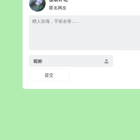
匿名网友
昵称