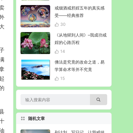
卖
戒烟酒戒邪婬五年的真实感
受——经典推荐
外
30
大
《从地狱到人间》–我成功戒
婬的心路历程
子
14
满
佛法是究竟的改命之道，易
拿
学算命术等并不究竟
起
15
的
县
随机文章
十
油
列计划，写日记，让我戒掉