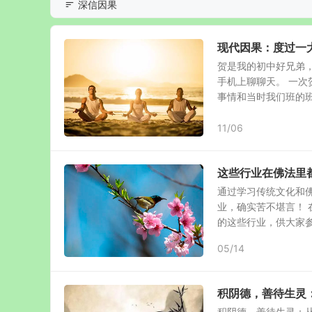
深信因果
现代因果：度过一
贺是我的初中好兄弟
手机上聊聊天。 一
事情和当时我们班的班花
11/06
这些行业在佛法里
通过学习传统文化和
业，确实苦不堪言！ 
的这些行业，供大家参考
05/14
积阴德，善待生灵
积阴德，善待生灵：