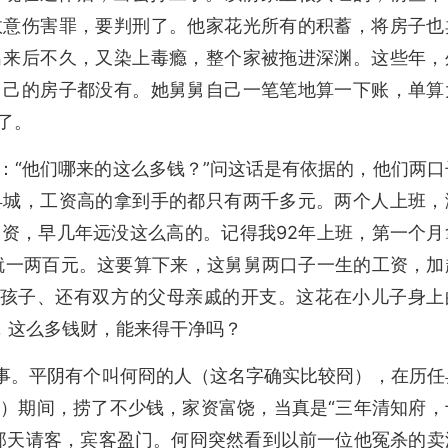
故意伤害罪，要判刑了。他家花光所有的积蓄，将房子也
出来后不久，又染上毒瘾，整个家被拖进深渊。这些年，
自己的房子都没有。她舅舅自己一笔笔地算一下账，单算
了。
：“他们哪来的这么多钱？”问这话是有依据的，他们两口
县城，工资高的拿到手的都只有两千多元。两个人上班，
资，早几年远没这么高的。记得我92年上班，第一个月
就一两百元。这要算下来，这舅舅两口子一生的工资，加
个孩子、还有双方的父母亲戚的开支。这花在小儿子身上
，这么多钱财，能来得干净吗？
故事。平阴有个叫何冏的人（这名字确实比较冏），在历任
）期间，捞了不少钱，家资富饶，当真是“三年清知府，
那天请客，宾客盈门。何冏突然看到以前一位他冤杀的卖