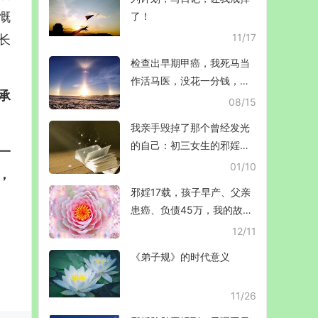
慨
了！
11/17
长
检查出早期甲癌，我死马当
作活马医，没花一分钱，效
承
果超出预期……
08/15
我亲手毁掉了那个曾经发光
的自己：初三女生的邪婬忏
一
悔与青春救赎
01/10
，
邪婬17载，孩子早产、父亲
患癌、负债45万，我的故事
能否警醒你？
12/11
《弟子规》的时代意义
11/26