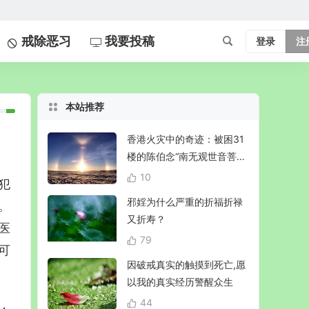
戒除恶习
我要投稿
登录
注
本站推荐
香港火灾中的奇迹：被困31
楼的陈伯念“南无观世音菩
萨”20小时奇迹生还！
10
犯
邪婬为什么严重的折福折禄
。
又折寿？
医
79
可
因破戒真实的触摸到死亡,愿
以我的真实经历警醒众生
44
，