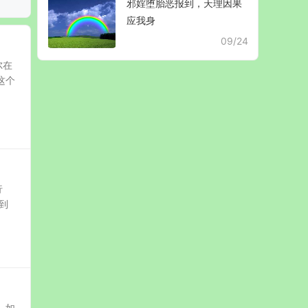
邪婬堕胎恶报到，天理因果
应我身
09/24
尔在
这个
行
到
，如