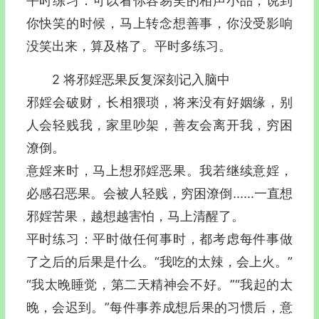
平时练习：可以看你容易笑的相声小品，说到
你快笑的时候，马上转念想善事，你没受影响
没笑出来，算及格了。平时多练习。
2 将邪婬恶果反复深刻记入脑中
邪婬会破财，长相猥琐，将来没有好姻缘，别
人会轻贱我，家里吵架，善友会离开我，穷困
潦倒。
意婬来时，马上想邪婬恶果。我若继续意婬，
必感召恶果。会被人轻贱，穷困潦倒......一直想
邪婬苦果，越想越害怕，马上清醒了。
平时练习：平时做任何事时，都考虑每件事做
了之后的后果是什么。“我吃的太辣，会上火。”
“我太晚睡觉，第二天精神会不好。”“我起的太
晚，会迟到。”每件事养成想后果的习惯后，意