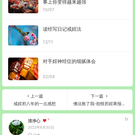
事上你变得越来越强
10/07
读经写日记戒婬法
12/11
对手婬神经症的细腻体会
02/04
上一篇
下一篇
戒婬邪八年的一点感想
佛法救了我-怨恨邪婬果报冤冤相报
1
F
5
清净心
2022年6月30日