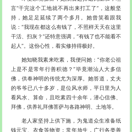
言“干完这个工地就不再出来打工了”，这般坚
持，她足足延续了两个多月。她曾笑着跟我
说：“我现在都这么有钱了，不照样天天在这里
干活、扫灰？”还特意强调，“有钱了也不能看不
起人”。这份心性，着实修持得极好。
她知晓我素来吃素，我便问她：“你老公祖
上是不是常年行善积德？”毕竟潮汕人大多信
佛
，供奉神明的传统尤为深厚。她答道，丈夫
的爷爷已八十多岁，是位风水师，平日里为人
看风水、算命，且吃素四十余年，潜心信佛
、
拜佛
，供养礼拜佛
菩萨与各路神明、土地等。
老人家坚持上供下施，为鬼道众生准备纸
钱元宝、衣食等物资；常年放生，广行各类善