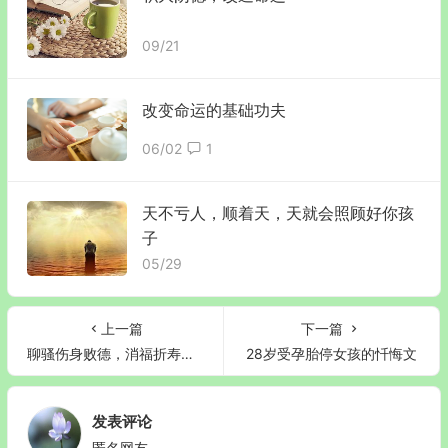
09/21
改变命运的基础功夫
06/02
1
天不亏人，顺着天，天就会照顾好你孩
子
05/29
上一篇
下一篇
聊骚伤身败德，消福折寿报不虚！
28岁受孕胎停女孩的忏悔文
发表评论
匿名网友