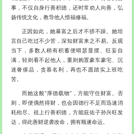
事，不仅自身行善积德，还时常劝人向善，弘
扬传统文化，教导他人惜福修福。
正因如此，她暴富之后才不骄不躁。她坦
言自己吃过不少苦，深知财富来之不易。反观
当下，多数人稍有积蓄便嘚瑟显摆、狂妄自
满，轻则看不起他人，重则购置豪车豪宅、沉
迷奢侈品，贪慕名利，再也不愿踏实上班吃
苦。
而她这般“厚德载物”，方能守住财富。否
则，即便偶然得财，也会因德行不足而迅速消
耗殆尽。祖上行善积德，方能庇佑子孙兴旺发
达，得此
善财
逆袭改命，拥有顺遂命运。