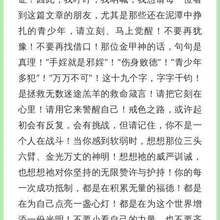
到这篇文章的朋友，尤其是那些还在泥潭中挣
扎的青少年，请立刻、马上觉醒！不要再犹
豫！不要再找借口！那位金甲神的话，句句是
真理！“手婬就是邪婬”！“伤身败德”！“青少年
多犯”！“万万不可”！这十九个字，字字千钧！
是拯救无数迷途羔羊的救命箴言！请把它刻在
心里！请用它来警醒自己！戒色之路，或许起
初会有反复，会有挑战，但请记住，你不是一
个人在战斗！当你感到软弱时，想想那位三头
六臂、金光万丈的神明！想想祂的威严训诫，
也想想祂对你坚持的无限赞许与护持！你的每
一次成功抵制，都是在积累无量的福德！都是
在为自己点亮一盏心灯！都是在为这个世界增
添一份光明！不要小看自己的力量，也不要吝