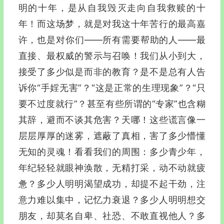
明的十年，是从自我毁灭走向自我救赎的十
年！而这场梦，就是对我这十年苦行的最高嘉
许，也是对你们——所有需要帮助的人——最
直接、最权威的警示与召唤！我们从小到大，
接受了多少似是而非的教育？是不是总有人告
诉你“手婬无害”？“这是正常的生理现象”？“只
要不过度就行”？甚至有些所谓的“专家”也含糊
其辞，避而不谈其危害？天哪！这些谎言像一
层层厚厚的迷雾，遮蔽了真相，害了多少懵懂
无知的灵魂！看看我们的周围：多少青少年，
年纪轻轻就眼神涣散，无精打采，动不动就疲
惫？多少人明明渴望成功，却提不起干劲，注
意力难以集中，记忆力衰退？多少人明明想交
朋友，却莫名自卑、社恐、不敢直视他人？多