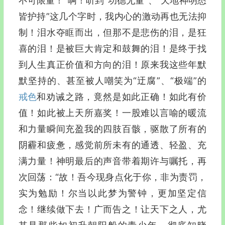
不可限量！”啊！听到“功德无量”、“天地神明悉
皆护持”这几个字时，我内心的激动再也无法抑
制！泪水夺眶而出，但那不是悲伤的泪，是狂
喜的泪！是被巨大肯定和鼓舞的泪！是终于找
到人生真正价值和方向的泪！原来我这些年默
默坚持的、甚至被人嘲笑为“迂腐”、“极端”的
戒色
和劝诫之路，竟然是如此正确！如此有价
值！如此被上天所嘉奖！一股难以言喻的暖流
和力量瞬间充盈我的四肢百骸，驱散了所有的
阴霾和疲惫，感觉前所未有的通透、轻盈、充
满力量！神明最后的声音带着期许与嘱托，再
次回荡：“故！吾今现身点化于你，非为责罚，
实为勉励！尔当以此梦为警钟，更加坚定信
念！继续做下去！广而告之！让天下之人，尤