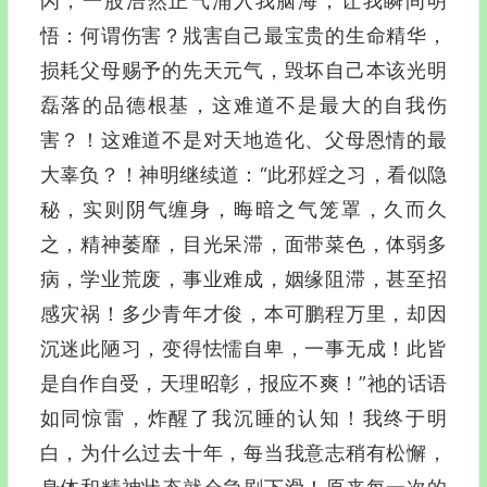
闪，一股浩然正气涌入我脑海，让我瞬间明
悟：何谓伤害？戕害自己最宝贵的生命精华，
损耗父母赐予的先天元气，毁坏自己本该光明
磊落的品德根基，这难道不是最大的自我伤
害？！这难道不是对天地造化、父母恩情的最
大辜负？！神明继续道：“此邪婬之习，看似隐
秘，实则阴气缠身，晦暗之气笼罩，久而久
之，精神萎靡，目光呆滞，面带菜色，体弱多
病，学业荒废，事业难成，姻缘阻滞，甚至招
感灾祸！多少青年才俊，本可鹏程万里，却因
沉迷此陋习，变得怯懦自卑，一事无成！此皆
是自作自受，天理昭彰，报应不爽！”祂的话语
如同惊雷，炸醒了我沉睡的认知！我终于明
白，为什么过去十年，每当我意志稍有松懈，