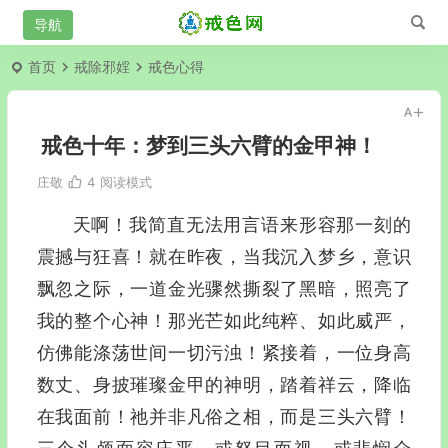
首页
戒除邪婬
戒色心得
戒色十年：梦到三头六臂的金甲神！
庄敬
4
阅读模式
天啊！我简直无法用言语来形容那一刻的
震撼与狂喜！就在昨夜，当我沉入梦乡，意识
飘忽之际，一道金光骤然撕裂了黑暗，照亮了
我的整个心神！那光芒如此纯粹、如此威严，
仿佛能涤荡世间一切污浊！紧接着，一位身高
数丈、身披璀璨金甲的神明，踏着祥云，降临
在我面前！祂并非凡俗之相，而是三头六臂！