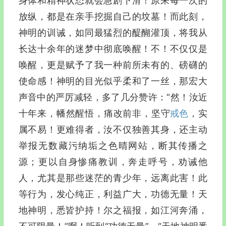
身体和精神状态就会急剧下滑！原来每一次的
放纵，都是在亲手挖掘自己的坟墓！而此刻，
神明的训诫，如同最猛烈的醍醐灌顶，将我从
长达十余年的迷梦中彻底唤醒！不！不仅仅是
唤醒，更是赋予了我一种前所未有的、磅礴的
使命感！神明的目光似乎柔和了一丝，那宏大
声音中的严厉减轻，多了几分赞许：“然！汝近
十年来，幡然醒悟，痛改前非，坚守
戒色
，实
属不易！更难得者，汝不仅独善其身，还主动
举报无数藏污纳垢之色晴网站，断其传播之
源；更以自身惨痛教训，奔走呼号，劝诫他
人，尤其是那些迷茫的青少年，远离此害！此
等行为，发心纯正，利益广大，功德无量！天
地神明，悉皆护持！尔之福报，如江河奔涌，