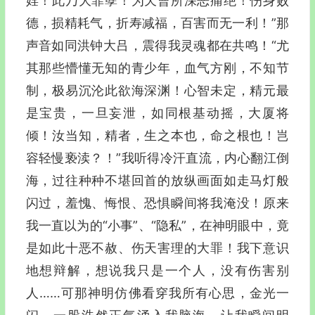
婬！此乃大罪孽！为天曹所深恶痛绝！伤身败
德，损精耗气，折寿减福，百害而无一利！”那
声音如同洪钟大吕，震得我灵魂都在共鸣！“尤
其那些懵懂无知的青少年，血气方刚，不知节
制，极易沉沦此欲海深渊！心智未定，精元最
是宝贵，一旦妄泄，如同根基动摇，大厦将
倾！汝当知，精者，生之本也，命之根也！岂
容轻慢亵渎？！”我听得冷汗直流，内心翻江倒
海，过往种种不堪回首的放纵画面如走马灯般
闪过，羞愧、悔恨、恐惧瞬间将我淹没！原来
我一直以为的“小事”、“隐私”，在神明眼中，竟
是如此十恶不赦、伤天害理的大罪！我下意识
地想辩解，想说我只是一个人，没有伤害别
人……可那神明仿佛看穿我所有心思，金光一