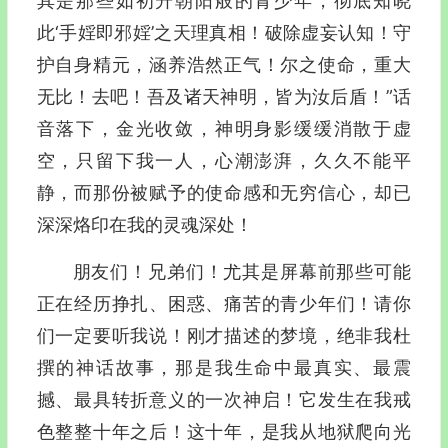
其是那些如初升朝阳般的青少年，彻底知晓
此‘手婬即邪婬’之天理真相！破除虚妄认知！守
护自身精元，涵养浩然正气！尔之使命，重大
无比！去吧！吾及诸天神明，皆为汝后盾！”话
音落下，金光收敛，神明身影缓缓消散于虚
空，只留下我一人，心潮澎湃，久久不能平
静，而那份被赋予的使命感和无穷信心，却已
深深烙印在我的灵魂深处！
朋友们！兄弟们！尤其是屏幕前那些可能
正在经历挣扎、困惑、痛苦的青少年们！请你
们一定要听我说！刚才描述的梦境，绝非我杜
撰的神话故事，那是我生命中最真实、最震
撼、最具转折意义的一次神启！它发生在我戒
色整整十年之后！这十年，是我从地狱爬向光