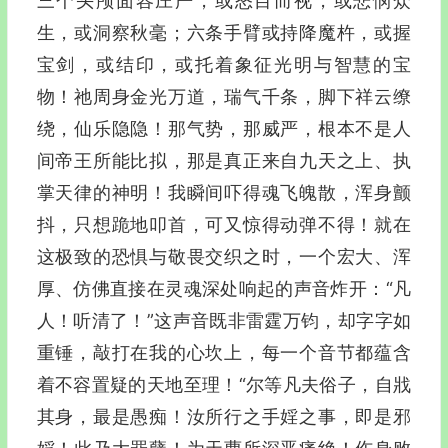
三个头颅面容庄严，或怒目而视，或悲悯众
生，或洞察秋毫；六条手臂或持降魔杵，或握
宝剑，或结印，或托着象征光明与智慧的宝
物！祂周身金光万道，瑞气千条，脚下祥云缭
绕，仙乐隐隐！那气势，那威严，根本不是人
间帝王所能比拟，那是真正来自九天之上、执
掌天律的神明！我瞬间吓得魂飞魄散，浑身颤
抖，只想跪地叩首，可又惊得动弹不得！就在
这极致的恐惧与敬畏交织之时，一个宏大、浑
厚、仿佛直接在灵魂深处响起的声音炸开：“凡
人！听清了！”这声音既非雷霆万钧，却字字如
重锤，敲打在我的心坎上，每一个音节都蕴含
着不容置疑的天地至理！“尔等凡夫俗子，自戕
其身，最是愚痴！汝所行之手婬之事，即是邪