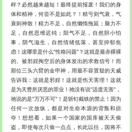
样？必然越来越短！最终提前报废！我们的身
体和精神，何尝不是如此？！精亏则气衰，气
衰则神散！精力不足，自然懒惰拖延；脑力不
足，自然思维迟钝；阳气不足，自然胆小怕
事，阴气滋生，自然情绪低落，甚至抑郁焦
虑！这哪里是什么“性格问题”？这就是最赤裸裸
的、被邪婬掏空后的身体发出的求救信号！而
那位三头六臂的金甲神，用最不容置疑的天威
告诉我：这就是邪婬！这就是伤天害理！这就
是为天曹所厌恶的罪业！祂没有说“适度无害”，
祂说的是“万万不可”！是斩钉截铁的禁止！因为
任何一次放纵，都是对生命本源的背叛和掠
夺！想想看，如果一个国家的国库被天天偷
盗，即使每次只偷一点点，长此以往，国将不