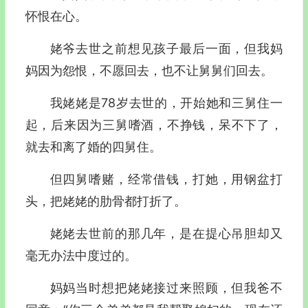
怀恨在心。
姥爷去世之前想见孩子最后一面，但我妈
妈因为怨恨，不愿回去，也不让舅舅们回去。
我姥姥是78岁去世的，开始她和三舅住一
起，后来因为三舅嗜酒，不挣钱，呆不下了，
就去和离了婚的四舅住。
但四舅嗜赌，经常借钱，打她，用钢盆打
头，把姥姥的肋骨都打折了。
姥姥去世前的那几年，是在提心吊胆却又
毫无办法中度过的。
妈妈当时想把姥姥接过来照顾，但我爸不