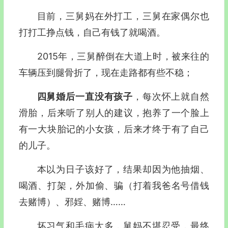
目前，三舅妈在外打工，三舅在家偶尔也
打打工挣点钱，自己有钱了就喝酒。
2015年，三舅醉倒在大道上时，被来往的
车辆压到腿骨折了，现在走路都有些不稳；
四舅婚后一直没有孩子
，每次怀上就自然
滑胎，后来听了别人的建议，抱养了一个脸上
有一大块胎记的小女孩，后来才终于有了自己
的儿子。
本以为日子该好了，结果却因为他抽烟、
喝酒、打架，外加偷、骗（打着我爸名号借钱
去赌博）、邪婬、赌博……
坏习气和毛病太多，舅妈不堪忍受，最终