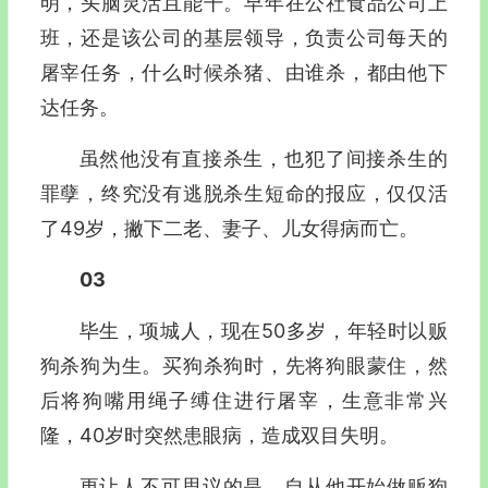
明，头脑灵活且能干。早年在公社食品公司上
班，还是该公司的基层领导，负责公司每天的
屠宰任务，什么时候杀猪、由谁杀，都由他下
达任务。
虽然他没有直接杀生，也犯了间接杀生的
罪孽，终究没有逃脱杀生短命的报应，仅仅活
了49岁，撇下二老、妻子、儿女得病而亡。
03
毕生，项城人，现在50多岁，年轻时以贩
狗杀狗为生。买狗杀狗时，先将狗眼蒙住，然
后将狗嘴用绳子缚住进行屠宰，生意非常兴
隆，40岁时突然患眼病，造成双目失明。
更让人不可思议的是，自从他开始做贩狗