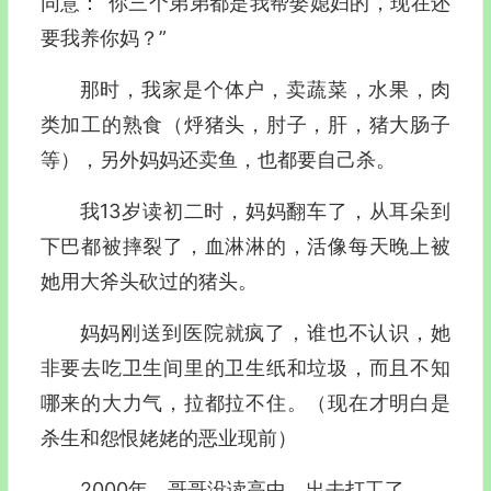
同意：“你三个弟弟都是我帮娶媳妇的，现在还
要我养你妈？”
那时，我家是个体户，卖蔬菜，水果，肉
类加工的熟食（烀猪头，肘子，肝，猪大肠子
等），另外妈妈还卖鱼，也都要自己杀。
我13岁读初二时，妈妈翻车了，从耳朵到
下巴都被摔裂了，血淋淋的，活像每天晚上被
她用大斧头砍过的猪头。
妈妈刚送到医院就疯了，谁也不认识，她
非要去吃卫生间里的卫生纸和垃圾，而且不知
哪来的大力气，拉都拉不住。（现在才明白是
杀生和怨恨姥姥的恶业现前）
2000年，哥哥没读高中，出去打工了。