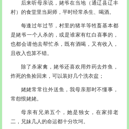
后来听母亲说，姥爷在当地（通辽县辽丰
村）的食堂里当厨师，平时经常杀生、喝酒。
每逢过年过节，村里的猪羊等牲畜基本都
是姥爷一个人杀的，或是谁家有红白喜事的，
也都会请他去帮忙杀，既有酒喝，又有收入，
且收入也算不错。
除了杀家禽，姥爷还喜欢用炸药去炸鱼，
炸死的鱼捡回来，可以装好几个洗衣盆；
姥姥常常往外送鱼，我母亲那时不懂事，
常怨恨姥姥。
母亲有兄弟五个，她是独女，在家排老
二，兄妹几人的命运都十分坎坷。