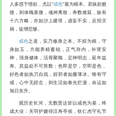
人多惑于情欲，尤以“
戒色
”最为根本。若纵欲败
德，则体魄衰微，魂神离散，寿数难延，纵有
十六方略，亦如沙上建塔，虚妄不实，反招灾
祸，徒增悲惨。
戒色
之道，实乃修身之本。不婬为根，守
身如玉，方能养精蓄锐，正气存内，补肾安
神，强身健体，活骨聚魄，定神明志，延年益
寿。其益处不可胜数：色即是空，空即是色，
好色者如执刃自戕，婬邪者如履薄冰。唯有守
戒，心中无婬念，则生活如春光烂漫，命运如
旭日东升。
观历史长河，无数贤达皆以戒色为基，终
成大业：关羽护嫂得汉寿亭侯，狄仁杰守礼节