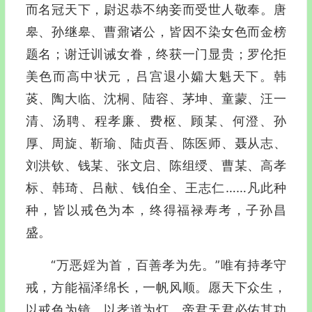
而名冠天下，尉迟恭不纳妾而受世人敬奉。唐
皋、孙继皋、曹鼐诸公，皆因不染女色而金榜
题名；谢迁训诫女眷，终获一门显贵；罗伦拒
美色而高中状元，吕宫退小孀大魁天下。韩
菼、陶大临、沈桐、陆容、茅坤、童蒙、汪一
清、汤聘、程孝廉、费枢、顾某、何澄、孙
厚、周旋、靳瑜、陆贞吾、陈医师、聂从志、
刘洪钦、钱某、张文启、陈组绶、曹某、高孝
标、韩琦、吕献、钱伯全、王志仁……凡此种
种，皆以戒色为本，终得福禄寿考，子孙昌
盛。
“万恶婬为首，百善孝为先。”唯有持孝守
戒，方能福泽绵长，一帆风顺。愿天下众生，
以戒色为镜，以孝道为灯，帝君天君必佑其功