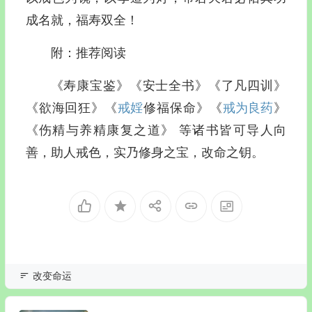
成名就，福寿双全！
附：推荐阅读
《寿康宝鉴》《安士全书》《了凡四训》
《欲海回狂》《
戒婬
修福保命》《
戒为良药
》
《伤精与养精康复之道》 等诸书皆可导人向
善，助人戒色，实乃修身之宝，改命之钥。
改变命运