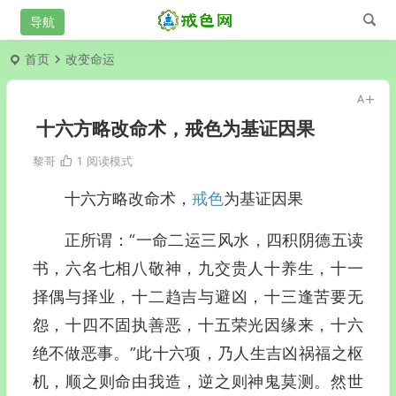
首页
改变命运
十六方略改命术，戒色为基证因果
黎哥
1
阅读模式
十六方略改命术，
戒色
为基证因果
正所谓：“一命二运三风水，四积阴德五读
书，六名七相八敬神，九交贵人十养生，十一
择偶与择业，十二趋吉与避凶，十三逢苦要无
怨，十四不固执善恶，十五荣光因缘来，十六
绝不做恶事。”此十六项，乃人生吉凶祸福之枢
机，顺之则命由我造，逆之则神鬼莫测。然世