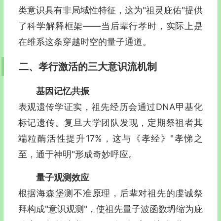
类意识具有非局域性特征，这为"祖灵庇佑"提供
了科学解释框架——当后辈行孝时，实际上是
在维系这条穿越时空的量子通道。
二、孝行激活的三大意识流机制
基因记忆共振
表观遗传学证实，祖先经历会通过DNA甲基化
标记遗传。复旦大学团队发现，定期祭祖者其
端粒酶活性提升17%，这与《孝经》"孝悌之
至，通于神明"形成奇妙呼应。
量子观测效应
根据海森堡测不准原理，后辈对祖先的虔诚祭
拜构成"意识观测"，使祖先量子波函数坍缩为庇