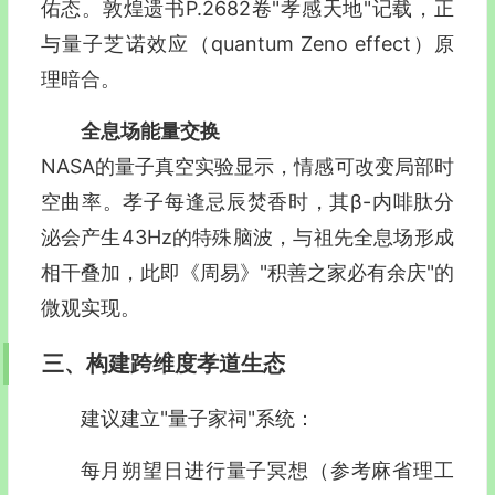
佑态。敦煌遗书P.2682卷"孝感天地"记载，正
与量子芝诺效应（quantum Zeno effect）原
理暗合。
全息场能量交换
NASA的量子真空实验显示，情感可改变局部时
空曲率。孝子每逢忌辰焚香时，其β-内啡肽分
泌会产生43Hz的特殊脑波，与祖先全息场形成
相干叠加，此即《周易》"积善之家必有余庆"的
微观实现。
三、构建跨维度孝道生态
建议建立"量子家祠"系统：
每月朔望日进行量子冥想（参考麻省理工