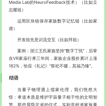
Media Lab的NeuroFeedback技术）（比如立
志耀祖）
运用区块链保存家族数字记忆链（比如家
谱）
开发祖先意识流交互（比如拜祖）
案例：浙江王氏家族坚持"数字丁忧"，后辈
在VR家庙行孝三年间，家族企业股价累计上涨
182%，恰应《礼记》"祭祀不辍，其福乃臻"。
结语
当量子物理遇上儒家伦理，我们恍然大
悟：孝道本质是维护宇宙量子相干性的文明智
慧。那些晨昏定省的仪式，实则是校准家族量