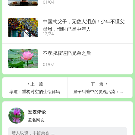
01/04
中国式父子，无数人泪崩！少年不懂父
母恩，懂时已是中年人
12/24
不孝叔叔诬陷兄弟之后
01/07
上一篇
下一篇
孝道：重构时空的生命解码
量子纠缠中的灵魂污染：从全息宇宙视角看婬色戒断
发表评论
匿名网友