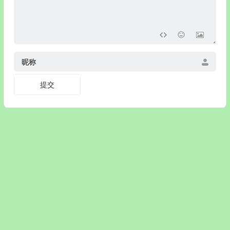
昵称
© 戒色网 www.jiey.org www.jiesew.com www.jiexy.com