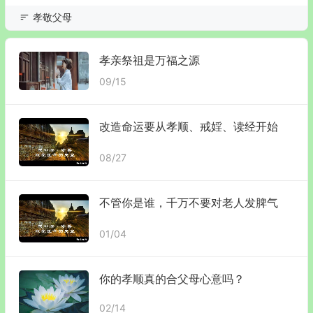
孝敬父母
孝亲祭祖是万福之源
09/15
改造命运要从孝顺、戒婬、读经开始
08/27
不管你是谁，千万不要对老人发脾气
01/04
你的孝顺真的合父母心意吗？
02/14