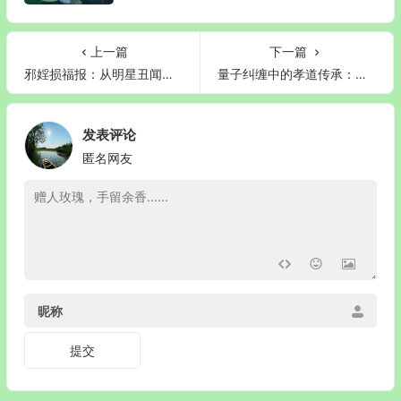
上一篇
下一篇
邪婬损福报：从明星丑闻看放纵欲望的恶果
量子纠缠中的孝道传承：论祖先意识流对后辈的跨维度庇佑
发表评论
匿名网友
昵称