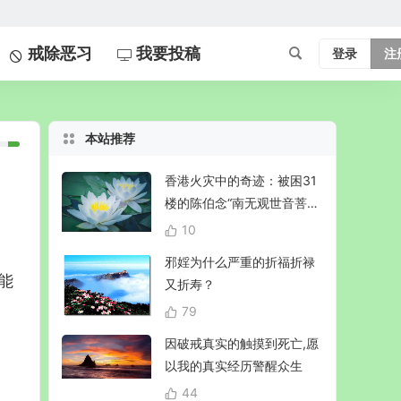
戒除恶习
我要投稿
登录
注
本站推荐
香港火灾中的奇迹：被困31
楼的陈伯念“南无观世音菩
萨”20小时奇迹生还！
10
邪婬为什么严重的折福折禄
能
又折寿？
79
因破戒真实的触摸到死亡,愿
以我的真实经历警醒众生
44