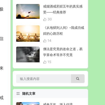
戒烟酒戒邪婬五年的真实感
极
受——经典推荐
30
《从地狱到人间》–我成功戒
婬的心路历程
信
14
佛法是究竟的改命之道，易
学算命术等并不究竟
15
来
随机文章
戒
戒色五年，渐入佳境