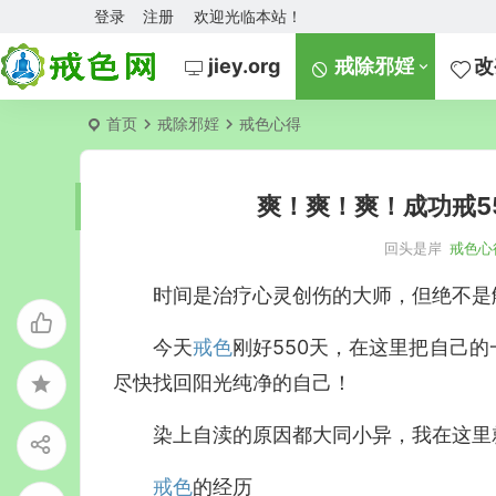
登录
注册
欢迎光临本站！
jiey.org
戒除邪婬
改
首页
戒除邪婬
戒色心得
爽！爽！爽！成功戒5
回头是岸
戒色心
时间是治疗心灵创伤的大师，但绝不是
今天
戒色
刚好550天，在这里把自己
尽快找回阳光纯净的自己！
染上自渎的原因都大同小异，我在这里
戒色
的经历