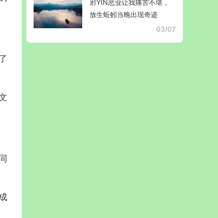
邪YIN恶业让我痛苦不堪，
放生蚯蚓当晚出现奇迹
03/07
了
文
同
成