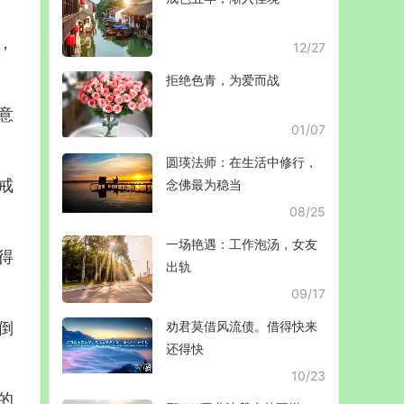
，
12/27
拒绝色青，为爱而战
意
01/07
圆瑛法师：在生活中修行，
戒
念佛最为稳当
08/25
一场艳遇：工作泡汤，女友
得
出轨
09/17
倒
劝君莫借风流债。借得快来
还得快
10/23
的