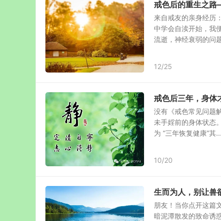
戒色后的重生之路
来自戒友的亲身经历：
中学会自渎开始，我
流逝，神经衰弱的问题也
12/25
戒色后三年，身体
没有《戒色常见问题解
未手婬前的身体状态
为 “三年恢复健康”其..
10/20
生而为人，别让兽
朋友！当你点开这篇
暗泥潭散发的致命诱惑