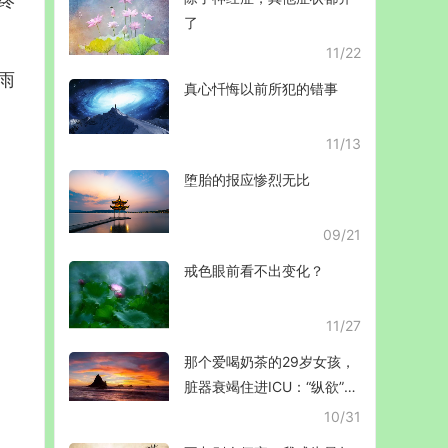
终
了
11/22
雨
真心忏悔以前所犯的错事
11/13
堕胎的报应惨烈无比
09/21
戒色眼前看不出变化？
11/27
那个爱喝奶茶的29岁女孩，
脏器衰竭住进ICU：“纵欲”，
正在毁掉你的人生!
10/31