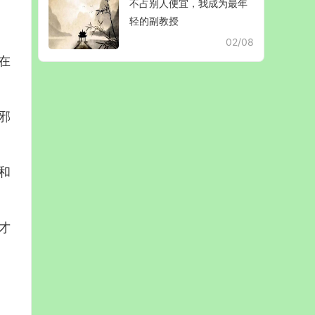
不占别人便宜，我成为最年
轻的副教授
02/08
在
邪
和
才