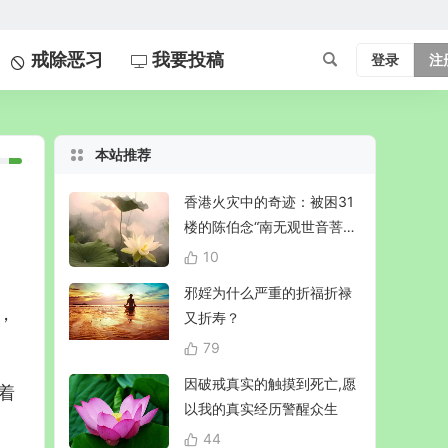
戒除恶习
我要投稿
登录
注
本站推荐
香港火灾中的奇迹：被困31
楼的陈伯念“南无观世音菩
萨”20小时奇迹生还！
10
邪婬为什么严重的折福折禄
，
又折寿？
79
因破戒真实的触摸到死亡,愿
着
以我的真实经历警醒众生
44