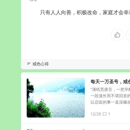
只有人人向善，积极改命，家庭才会幸
戒色心得
每天一万圣号，戒
“满纸荒唐言，一把辛
一段漫长而不堪回首
以启齿的事一直深藏在心
12/26
1