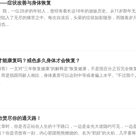
——症状改善与身体恢复
 我，一位29岁的年轻人，曾经有着长达16年的放纵历史。从11岁那年
便陷入了无尽的痛苦之中。每次自渎后，头晕的症状如影随形，而随着岁
...
才能康复吗？戒色多久身体才会恢复？
答》一文对“三年恢复健康”的解释是“恢复健康，不是指百分之百完全恢
。而是指跟同龄人相比，身体素质可以达到中等或者偏上水平。”不过我个
.
欲焚尽你的通天路！
文章时，你是否正站在人生的十字路口，一边是金光大道隐约可见，一边
？你是否曾有一刻，内心那团熊熊燃烧的、名为“邪婬”的火焰，几乎要