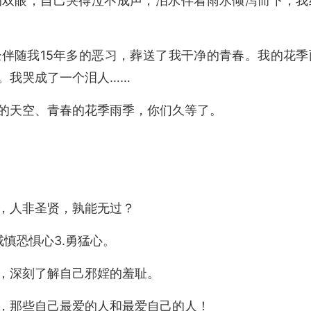
的双眼，自己哭得泣不成声，泪水伴着雨水倾泻而下，我
伴随我15年多的恶习，葬送了我干净的青春。我的花季
。我哭成了一个泪人……
的天空、青春的花季雨季，你们久等了。
，人非圣贤，孰能无过？
戒慎恐惧心3.勇猛心。
，深刻了解自己邪婬的羞耻。
，那些自己最爱的人和最爱自己的人！