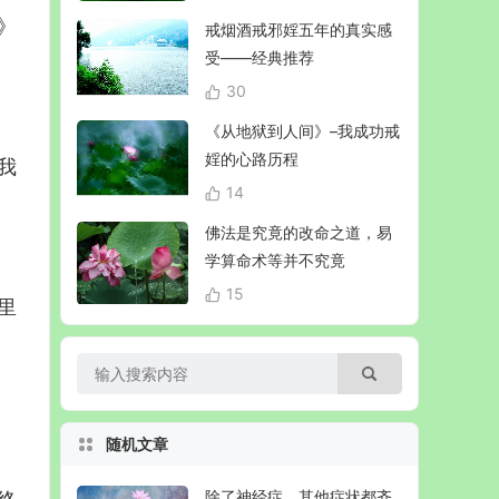
》
戒烟酒戒邪婬五年的真实感
受——经典推荐
30
《从地狱到人间》–我成功戒
婬的心路历程
我
14
佛法是究竟的改命之道，易
学算命术等并不究竟
15
里
随机文章
除了神经症，其他症状都齐