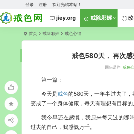
登录
注册
欢迎光临本站！
jiey.org
戒除邪婬
改
首页
戒除邪婬
戒色心得
戒色580天， 再次
回头是岸
戒色
第一篇：
今天是
戒色
的580天，一年半过去了
变成了一个身体健康，每天有理想有目标的
我今早还在感慨，我原来每天过的哪
过去的自己，我感慨万千。