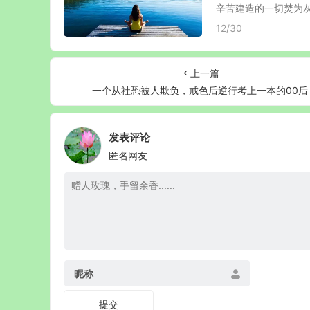
辛苦建造的一切焚为灰烬
12/30
上一篇
一个从社恐被人欺负，戒色后逆行考上一本的00后
发表评论
匿名网友
昵称