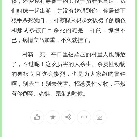
候，还梦见有穿裙子的女孩子指着他骂道，我
们姐妹一起出游，并没有妨碍到你，你居然下
狠手杀死我们……村霸醒来想起女孩裙子的颜色
和那两条被自己杀死的蛇是一样的，惊惧不
已，病情立马加重，不久就挂了。
村霸一死，平日里被欺压的村里人也解放
了，不过呢！这么厉害的人杀生、杀灵性动物
的果报尚且这么惨烈，也是为大家敲响警钟
啊，别杀生！别去伤害、招惹灵性动物，不然
有你倒霉、恐惧、完蛋的时候。