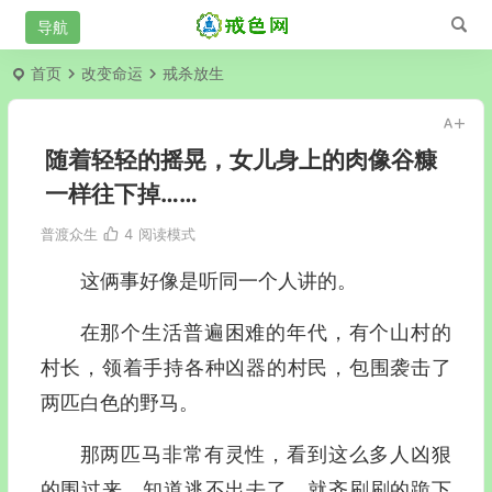
首页
改变命运
戒杀放生
随着轻轻的摇晃，女儿身上的肉像谷糠
一样往下掉……
普渡众生
4
阅读模式
这俩事好像是听同一个人讲的。
在那个生活普遍困难的年代，有个山村的
村长，领着手持各种凶器的村民，包围袭击了
两匹白色的野马。
那两匹马非常有灵性，看到这么多人凶狠
的围过来，知道逃不出去了，就齐刷刷的跪下