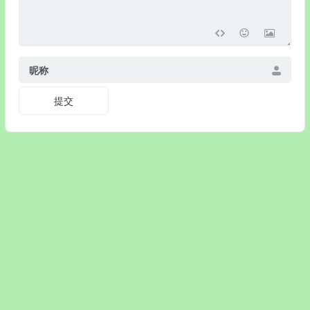
昵称
© 戒色网 www.jiey.org www.jiesew.com www.jiexy.com