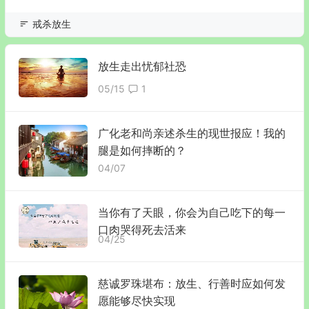
戒杀放生
放生走出忧郁社恐
05/15
1
广化老和尚亲述杀生的现世报应！我的
腿是如何摔断的？
04/07
当你有了天眼，你会为自己吃下的每一
口肉哭得死去活来
04/25
慈诚罗珠堪布：放生、行善时应如何发
愿能够尽快实现