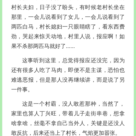
村长夫妇，日子没了盼头，有时候老村长坐在
那里，一会儿说看到了女儿，一会儿说看到了
两匹白马，村长媳妇一只眼睛瞎了，看东西费
劲，哭起来惊天动地，村里人说，报应啊！如
果不杀那两匹马就好了……
这事听到这里，总觉得报应还没完，因为
还有很多人吃了马肉，即便不是主谋，恐怕也
难逃恶报，但是那人没再继续讲，而是说了另
一件事。
这是一个村霸，没人敢惹那种，当然了，
家里也算人丁兴旺，带着儿子走街串巷，想拿
啥拿啥，丝毫不拿自己当外人，关键是还没人
敢反抗，后来还当上了村长，气焰更加嚣张。