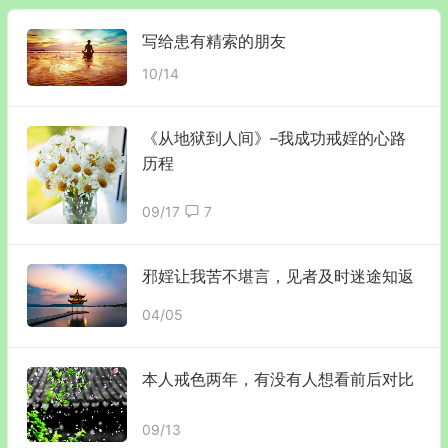
写给患有精索的朋友
10/14
《从地狱到人间》–我成功戒婬的心路
历程
09/17
7
邪婬让我苦不堪言，见者及时迷途知返
04/05
本人戒色两年，有没有人想看前后对比
09/13