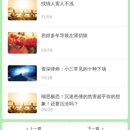
找情人害人不浅
11/04
邪婬多年导致左肾切除
09/16
资深律师：小三常见的十种下场
10/28
细思极恐！沉迷色倩的危害超乎你的想
象！还要沉沦吗？
09/28
上一篇
下一篇