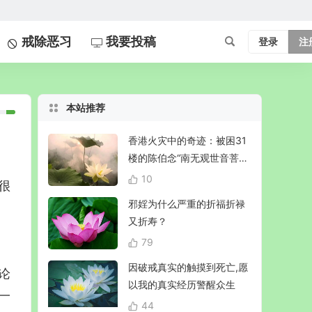
戒除恶习
我要投稿
登录
注
本站推荐
香港火灾中的奇迹：被困31
楼的陈伯念“南无观世音菩
萨”20小时奇迹生还！
10
很
邪婬为什么严重的折福折禄
又折寿？
79
因破戒真实的触摸到死亡,愿
论
以我的真实经历警醒众生
一
44