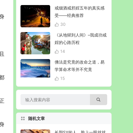
戒烟酒戒邪婬五年的真实感
受——经典推荐
身
30
《从地狱到人间》–我成功戒
婬的心路历程
14
且
佛法是究竟的改命之道，易
学算命术等并不究竟
都
15
正
随机文章
身
长期SY的人，脸上一眼就就