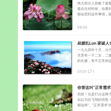
绝大部分人忽略了最
着在任何时候，你看
都会想到这件事情，跟随
09/24
叔嫂乱Lun 家破人
一九九四年十月，台
兄育有一子二女，二
的长嫂，有不正常的恋情
07/31
1
你管这叫“正常需
邪婬！光是打出这两
自以为在飞翔的愤怒
都这样”、“正常需求”的可