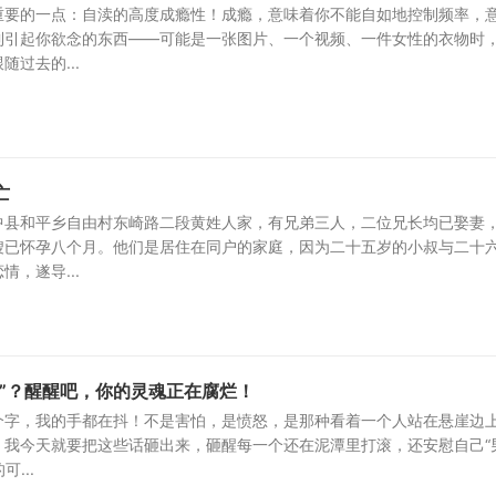
重要的一点：自渎的高度成瘾性！成瘾，意味着你不能自如地控制频率，
到引起你欲念的东西——可能是一张图片、一个视频、一件女性的衣物时
过去的...
亡
中县和平乡自由村东崎路二段黄姓人家，有兄弟三人，二位兄长均已娶妻
嫂已怀孕八个月。他们是居住在同户的家庭，因为二十五岁的小叔与二十
，遂导...
求”？醒醒吧，你的灵魂正在腐烂！
个字，我的手都在抖！不是害怕，是愤怒，是那种看着一个人站在悬崖边
！我今天就要把这些话砸出来，砸醒每一个还在泥潭里打滚，还安慰自己“
...