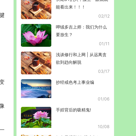
能看出来！！！
腱
02/12
呷绒多吉上师：我们为什么
要放生？
01/11
浅谈修行和上网 | 从远离贪
欲到趋向解脱
03/17
变
抄经戒色考上事业编
01/06
像
手婬背后的吸精鬼!
10/08
一