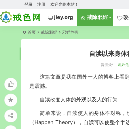
登录
注册
欢迎光临本站！
jiey.org
戒除邪婬
改
首页
戒除邪婬
邪婬危害
自渎以来身体
普渡众生
邪婬
这篇文章是我在国外一人的博客上看
是震撼。
自渎改变人体的外观以及人的行为
简单来说，自渎使人的身体不对称，
（Happeh Theory），自渎可以使