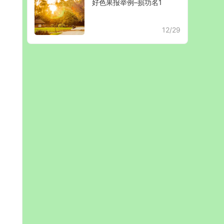
好色果报举例–损功名1
12/29