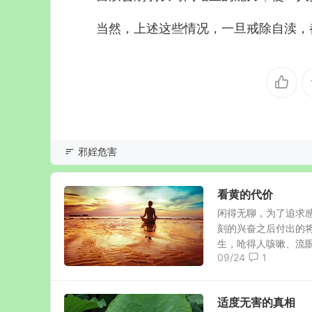
当然，上述这些情况，一旦戒除自渎，
邪婬危害
看黄的代价
闲得无聊，为了追求
刻的兴奋之后付出的
生，呛得人咳嗽、流眼泪
09/24
1
适度无害的真相